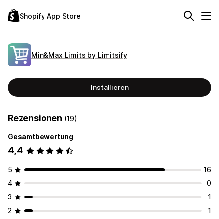
Shopify App Store
Min&Max Limits by Limitsify
Installieren
Rezensionen
(19)
Gesamtbewertung
4,4
5
16
4
0
3
1
2
1