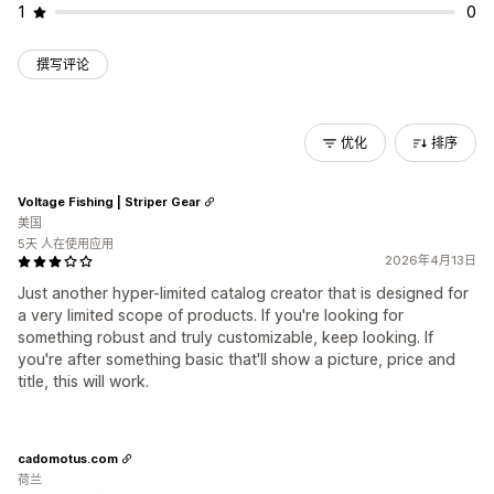
1
0
撰写评论
优化
排序
Voltage Fishing | Striper Gear
美国
5天 人在使用应用
2026年4月13日
Just another hyper-limited catalog creator that is designed for
a very limited scope of products. If you're looking for
something robust and truly customizable, keep looking. If
you're after something basic that'll show a picture, price and
title, this will work.
cadomotus.com
荷兰