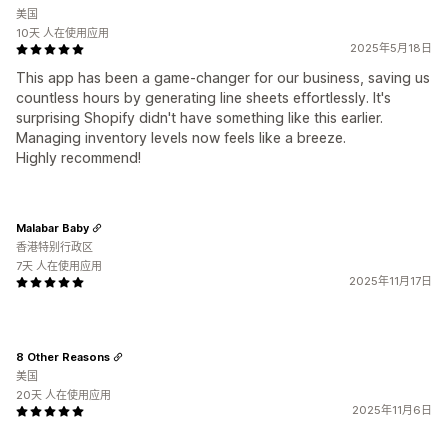
美国
10天 人在使用应用
2025年5月18日
This app has been a game-changer for our business, saving us
countless hours by generating line sheets effortlessly. It's
surprising Shopify didn't have something like this earlier.
Managing inventory levels now feels like a breeze.
Highly recommend!
Malabar Baby
香港特别行政区
7天 人在使用应用
2025年11月17日
8 Other Reasons
美国
20天 人在使用应用
2025年11月6日