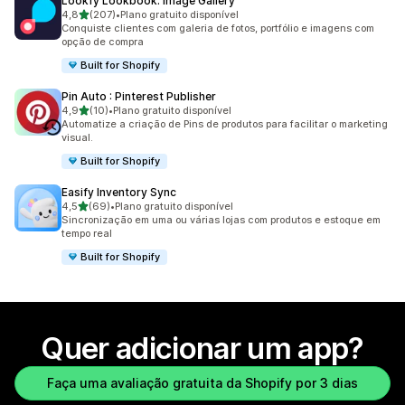
Lookfy Lookbook: Image Gallery
de 5 estrelas
4,8
(207)
•
Plano gratuito disponível
207 avaliações ao todo
Conquiste clientes com galeria de fotos, portfólio e imagens com
opção de compra
Built for Shopify
Pin Auto : Pinterest Publisher
de 5 estrelas
4,9
(10)
•
Plano gratuito disponível
10 avaliações ao todo
Automatize a criação de Pins de produtos para facilitar o marketing
visual.
Built for Shopify
Easify Inventory Sync
de 5 estrelas
4,5
(69)
•
Plano gratuito disponível
69 avaliações ao todo
Sincronização em uma ou várias lojas com produtos e estoque em
tempo real
Built for Shopify
Quer adicionar um app?
Faça uma avaliação gratuita da Shopify por 3 dias