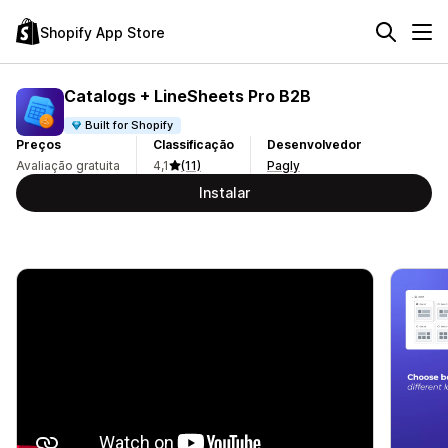
Shopify App Store
Catalogs + LineSheets Pro B2B
Built for Shopify
Preços
Classificação
Desenvolvedor
Avaliação gratuita
4,1
(11)
Pagly
Instalar