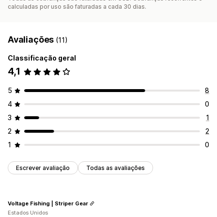
calculadas por uso são faturadas a cada 30 dias.
Avaliações
(11)
Classificação geral
4,1
5
8
4
0
3
1
2
2
1
0
Escrever avaliação
Todas as avaliações
Voltage Fishing | Striper Gear
Estados Unidos