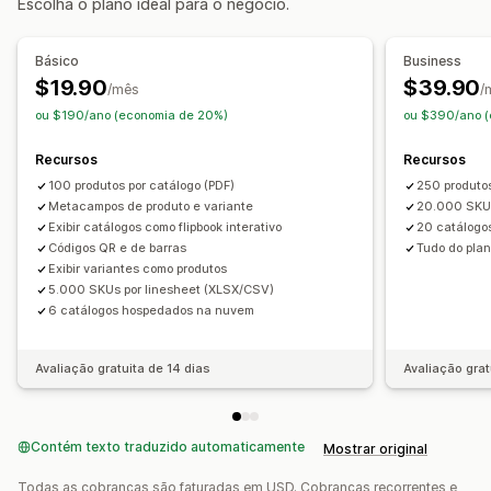
Escolha o plano ideal para o negócio.
Básico
Business
$19.90
$39.90
/mês
/
ou $190/ano (economia de 20%)
ou $390/ano (
Recursos
Recursos
100 produtos por catálogo (PDF)
250 produtos
Metacampos de produto e variante
20.000 SKUs
Exibir catálogos como flipbook interativo
20 catálogo
Códigos QR e de barras
Tudo do pla
Exibir variantes como produtos
5.000 SKUs por linesheet (XLSX/CSV)
6 catálogos hospedados na nuvem
Avaliação gratuita de 14 dias
Avaliação grat
Contém texto traduzido automaticamente
Mostrar original
Todas as cobranças são faturadas em USD. Cobranças recorrentes e