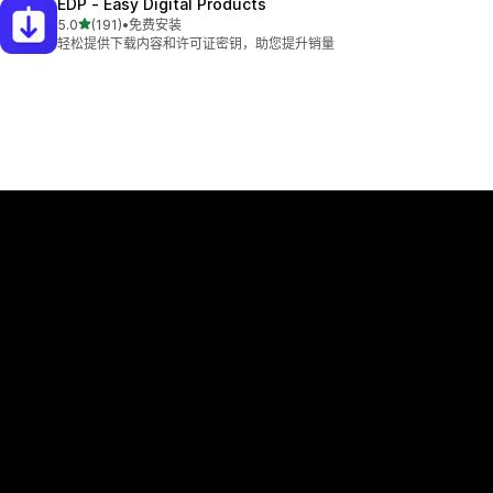
EDP ‑ Easy Digital Products
星（满分 5 星）
5.0
(191)
•
免费安装
总共 191 条评论
轻松提供下载内容和许可证密钥，助您提升销量