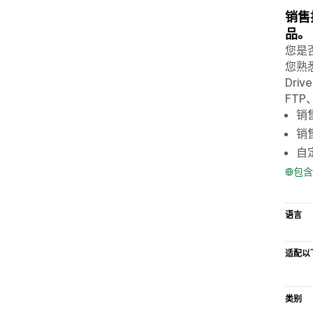
销售托
品。
您是
您熟
Dri
FTP
销售
销售
自
包含
语言
适配以
类别