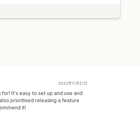
2022年11月21日
for! It's easy to set up and use and
lso prioritised releasing a feature
commend it!