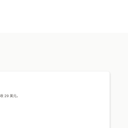
软件
视频
自定义
收 29 美元。