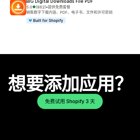
BIG Digital Downloads File PDF
星（满分 5 星）
5.0
(862)
•
提供免费套餐
总共 862 条评论
销售数字下载内容、PDF、电子书、文件和许可密钥
Built for Shopify
想要添加应用？
免费试用 Shopify 3 天