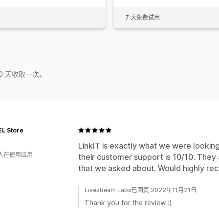
7 天免费试用
0 天收取一次。
EL Store
LinkIT is exactly what we were looking 
 人在使用应用
their customer support is 10/10. They a
that we asked about. Would highly re
Livestream Labs已回复 2022年11月21日
Thank you for the review :)