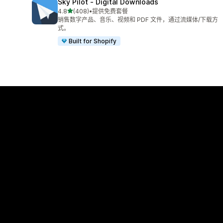
Sky Pilot ‑ Digital Downloads
星（满分 5 星）
4.8
(408)
•
提供免费套餐
总共 408 条评论
销售数字产品、音乐、视频和 PDF 文件，通过流媒体/下载方
式。
Built for Shopify