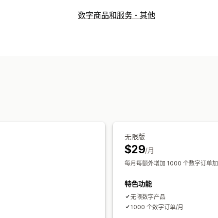
产品类型
数字商品和服务 - 其他
音频
课程
数字艺术
电子书
游戏
PDF
下载管理
外部托管
自定义链接
Amazon S3 存储
无限版
$29
/月
每月每额外增加 1000 个数字订单加
特色功能
无限数字产品
1000 个数字订单/月