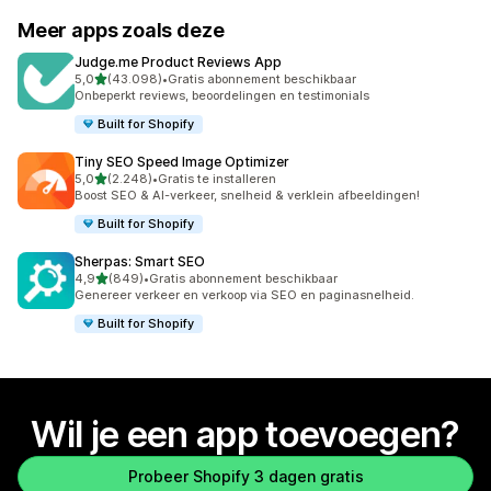
Meer apps zoals deze
Judge.me Product Reviews App
van 5 sterren
5,0
(43.098)
•
Gratis abonnement beschikbaar
43098 recensies in totaal
Onbeperkt reviews, beoordelingen en testimonials
Built for Shopify
Tiny SEO Speed Image Optimizer
van 5 sterren
5,0
(2.248)
•
Gratis te installeren
2248 recensies in totaal
Boost SEO & AI-verkeer, snelheid & verklein afbeeldingen!
Built for Shopify
Sherpas: Smart SEO
van 5 sterren
4,9
(849)
•
Gratis abonnement beschikbaar
849 recensies in totaal
Genereer verkeer en verkoop via SEO en paginasnelheid.
Built for Shopify
Wil je een app toevoegen?
Probeer Shopify 3 dagen gratis