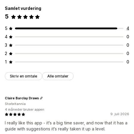
Samlet vurdering
5
5
4
4
0
3
0
2
0
1
0
Skriv en omtale
Alle omtaler
Claire Barclay Draws
Storbritannia
4 måneder bruker appen
9. juli 2026
I really like this app - it's a big time saver, and now that it has a
guide with suggestions it's really taken it up a level.