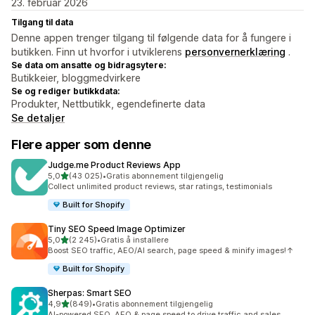
23. februar 2026
Tilgang til data
Denne appen trenger tilgang til følgende data for å fungere i
butikken. Finn ut hvorfor i utviklerens
personvernerklæring
.
Se data om ansatte og bidragsytere:
Butikkeier, bloggmedvirkere
Se og rediger butikkdata:
Produkter, Nettbutikk, egendefinerte data
Se detaljer
Flere apper som denne
Judge.me Product Reviews App
av 5 stjerner
5,0
(43 025)
•
Gratis abonnement tilgjengelig
Totalt 43025 omtaler
Collect unlimited product reviews, star ratings, testimonials
Built for Shopify
Tiny SEO Speed Image Optimizer
av 5 stjerner
5,0
(2 245)
•
Gratis å installere
Totalt 2245 omtaler
Boost SEO traffic, AEO/AI search, page speed & minify images!↑
Built for Shopify
Sherpas: Smart SEO
av 5 stjerner
4,9
(849)
•
Gratis abonnement tilgjengelig
Totalt 849 omtaler
AI-powered SEO, AEO & page speed to drive traffic and sales.