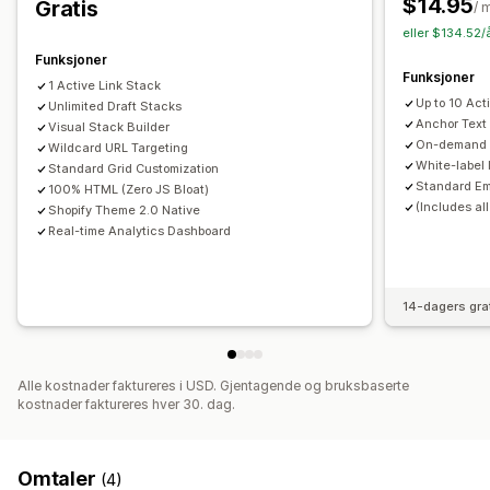
$14.95
Gratis
/ 
eller $134.52/
Funksjoner
Funksjoner
1 Active Link Stack
Up to 10 Act
Unlimited Draft Stacks
Anchor Text 
Visual Stack Builder
On-demand 
Wildcard URL Targeting
White-label 
Standard Grid Customization
Standard Em
100% HTML (Zero JS Bloat)
(Includes al
Shopify Theme 2.0 Native
Real-time Analytics Dashboard
14-dagers gra
Alle kostnader faktureres i USD. Gjentagende og bruksbaserte
kostnader faktureres hver 30. dag.
Omtaler
(4)