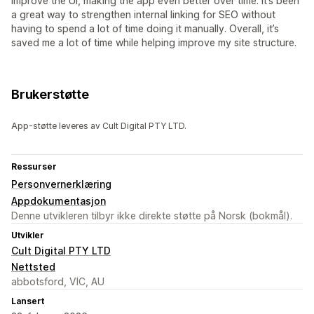
improve the UI, making the app even better over time. It’s been
a great way to strengthen internal linking for SEO without
having to spend a lot of time doing it manually. Overall, it’s
saved me a lot of time while helping improve my site structure.
Brukerstøtte
App-støtte leveres av Cult Digital PTY LTD.
Ressurser
Personvernerklæring
Appdokumentasjon
Denne utvikleren tilbyr ikke direkte støtte på Norsk (bokmål).
Utvikler
Cult Digital PTY LTD
Nettsted
abbotsford, VIC, AU
Lansert