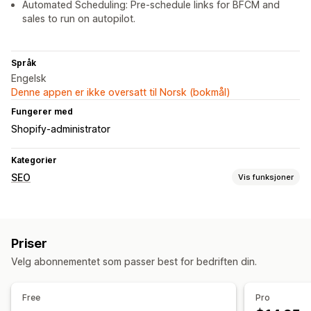
Automated Scheduling: Pre-schedule links for BFCM and
sales to run on autopilot.
Språk
Engelsk
Denne appen er ikke oversatt til Norsk (bokmål)
Fungerer med
Shopify-administrator
Kategorier
SEO
Vis funksjoner
SEO-verktøy
Ødelagte lenker
Automasjoner
Priser
Overvåkning av ytelse
Velg abonnementet som passer best for bedriften din.
SEO-poeng
Free
Pro