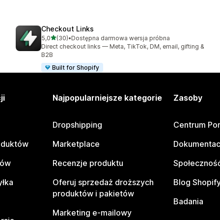
Checkout Links
na 5 gwiazdek
5,0
(30)
•
Dostępna darmowa wersja próbna
Łączna liczba recenzji: 30
Direct checkout links — Meta, TikTok, DM, email, gifting &
B2B
Built for Shopify
ji
Najpopularniejsze kategorie
Zasoby
Dropshipping
Centrum Po
oduktów
Marketplace
Dokumentac
tów
Recenzje produktu
Społeczność
yłka
Oferuj sprzedaż droższych
Blog Shopif
produktów i pakietów
Badania
Marketing e-mailowy