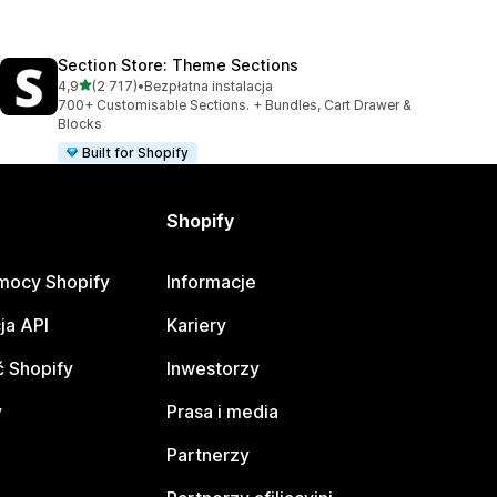
Section Store: Theme Sections
na 5 gwiazdek
4,9
(2 717)
•
Bezpłatna instalacja
Łączna liczba recenzji: 2717
700+ Customisable Sections. + Bundles, Cart Drawer &
Blocks
Built for Shopify
Shopify
mocy Shopify
Informacje
ja API
Kariery
 Shopify
Inwestorzy
y
Prasa i media
Partnerzy