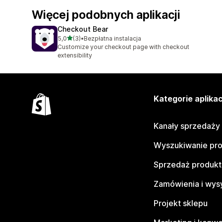
Więcej podobnych aplikacji
Checkout Bear
na 5 gwiazdek
5,0
(3)
•
Bezpłatna instalacja
Łączna liczba recenzji: 3
Customize your checkout page with checkout
extensibility
Kategorie aplikac
Kanały sprzedaży
Wyszukiwanie pr
Sprzedaż produk
Zamówienia i wys
Projekt sklepu