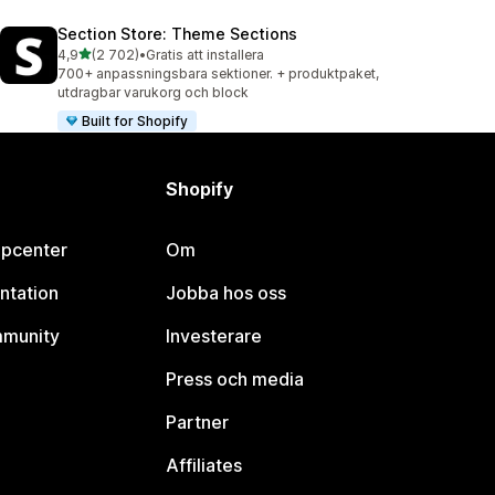
Section Store: Theme Sections
av 5 stjärnor
4,9
(2 702)
•
Gratis att installera
2702 recensioner totalt
700+ anpassningsbara sektioner. + produktpaket,
utdragbar varukorg och block
Built for Shopify
Shopify
lpcenter
Om
ntation
Jobba hos oss
mmunity
Investerare
Press och media
Partner
Affiliates