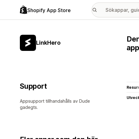
Shopify App Store
Den
LinkHero
app
Support
Resur
Utvec
Appsupport tillhandahålls av Dude
gadegts.