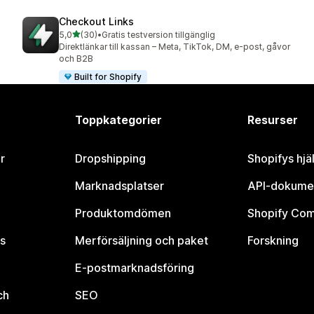
Checkout Links
av 5 stjärnor
5,0
(30)
•
Gratis testversion tillgänglig
30 recensioner totalt
Direktlänkar till kassan – Meta, TikTok, DM, e-post, gåvor
och B2B
Built for Shopify
Toppkategorier
Resurser
r
Dropshipping
Shopifys hjä
Marknadsplatser
API-dokume
Produktomdömen
Shopify Co
s
Merförsäljning och paket
Forskning
E-postmarknadsföring
ch
SEO