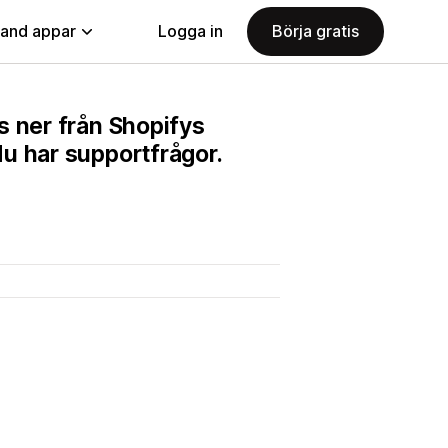
land appar
Logga in
Börja gratis
s ner från Shopifys
u har supportfrågor.