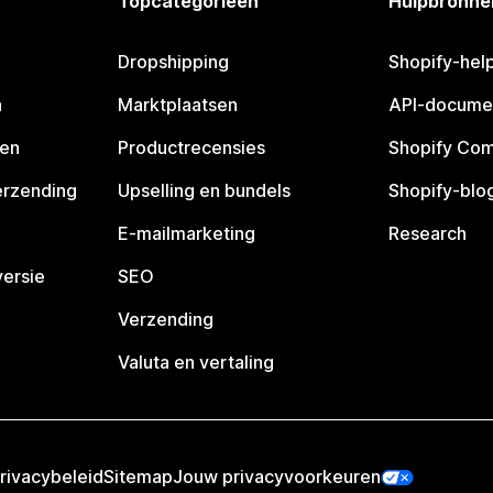
Topcategorieën
Hulpbronne
Dropshipping
Shopify-hel
n
Marktplaatsen
API-docume
pen
Productrecensies
Shopify Co
erzending
Upselling en bundels
Shopify-blo
E-mailmarketing
Research
ersie
SEO
Verzending
Valuta en vertaling
rivacybeleid
Sitemap
Jouw privacyvoorkeuren