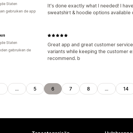
gde Staten
It's done exactly what I needed! I have
en gebruiken de app
sweatshirt & hoodie options available 
aus
gde Staten
Great app and great customer servic
den gebruiken de
variants while keeping the customer e
recommend. b
1
…
5
6
7
8
…
14