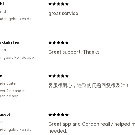
NL
and
great service
den gebruiken de
rkkabel.eu
and
Great support! Thanks!
n gebruiken de app
e
gde Staten
客服很耐心，遇到的问题回复很及时！
eer 2 maanden
ken de app
ascot
ië
Great app and Gordon really helped me
den gebruiken de
needed.