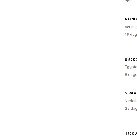
Verdi
Vereni
16 dag
Black 
Egypt
8 dage
SIRAA
Nederl
25 dag
TacoD