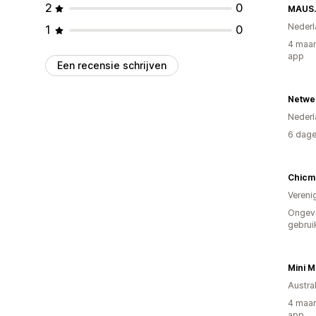
2
0
MAUS.
Nederl
1
0
4 maan
app
Een recensie schrijven
Netwe
Nederl
6 dage
Chicm
Vereni
Ongev
gebrui
Mini M
Austral
4 maan
app