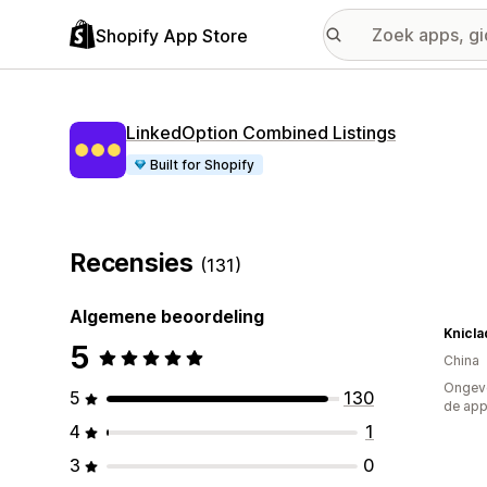
Shopify App Store
LinkedOption Combined Listings
Built for Shopify
Recensies
(131)
Algemene beoordeling
Knicla
5
China
Ongeve
5
130
de ap
4
1
3
0