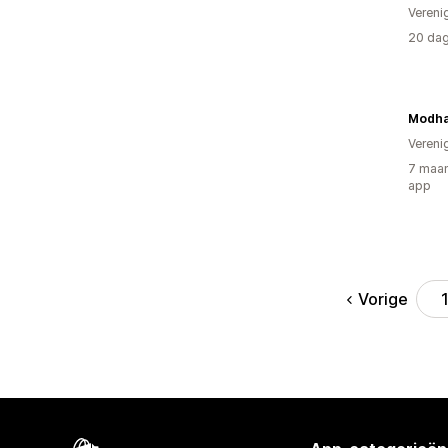
Vereni
20 dag
Modh
Vereni
7 maan
app
Vorige