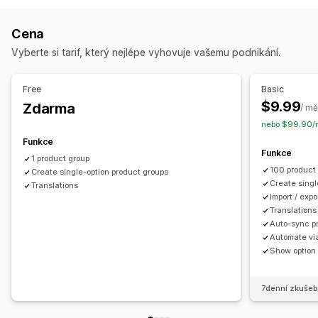
Vzorníky
Rozevírací nabídky
Přepínače
Vlastní CSS
Cena
Náhled
Překlad
Import a export
Zobrazení variant
Vyberte si tarif, který nejlépe vyhovuje vašemu podnikání.
Nacenění
Variantní příplatky
Free
Basic
$9.99
Zdarma
Skladové zásoby
/ mě
nebo $99.90/r
Skrytí produktů, které nejsou skladem
Funkce
Dostupnost skladových zásob
Funkce
1 product group
Zobrazení produktů, které jsou skladem
100 product
Create single-option product groups
Automatické aktualizace
Create singl
Translations
Import / exp
Translations
Auto-sync pr
Automate via
Show option
7denní zkušeb