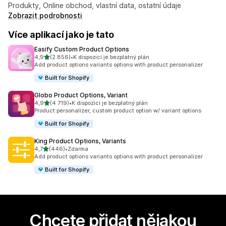
Produkty, Online obchod, vlastní data, ostatní údaje
Zobrazit podrobnosti
Více aplikací jako je tato
Easify Custom Product Options
z 5 hvězd
4,9
(2 856)
•
K dispozici je bezplatný plán
Celkový počet recenzí: 2856
Add product options variants options with product personalizer
Built for Shopify
Globo Product Options, Variant
z 5 hvězd
4,9
(4 719)
•
K dispozici je bezplatný plán
Celkový počet recenzí: 4719
Product personalizer, custom product option w/ variant options
Built for Shopify
King Product Options, Variants
z 5 hvězd
4,7
(446)
•
Zdarma
Celkový počet recenzí: 446
Add product options variants options with product personalizer
Built for Shopify
Chcete přidat nějakou