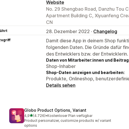
Website
No. 29 Shengbao Road, Danzhu Tou Co
Apartment Building C, Xiyuanfeng Cre
CN
ührt
28. Dezember 2022 ·
Changelog
ugriff
Damit diese App in deinem Shop funktio
folgenden Daten. Die Gründe dafür fin
des Entwicklers bzw. der Entwicklerin.
Daten von Mitarbeiter:innen und Beitra
Shop-Inhaber
Shop-Daten anzeigen und bearbeiten:
Produkte, Onlineshop, benutzerdefini
Details sehen
Globo Product Options, Variant
von 5 Sternen
4,9
(4.726)
•
Kostenloser Plan verfügbar
4726 Rezensionen insgesamt
Product personalizer, customize products w/ variant
options