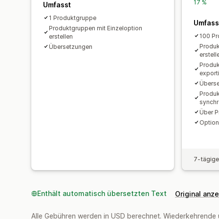
17 %
Umfasst
1 Produktgruppe
Umfass
Produktgruppen mit Einzeloption
100 Pr
erstellen
Produk
Übersetzungen
erstell
Produk
export
Übers
Produk
synchr
Über P
Option
7-tägige
Enthält automatisch übersetzten Text
Original anz
Alle Gebühren werden in USD berechnet. Wiederkehrende 