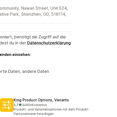
mmunity, Nawan Street, Unit 524,
ative Park, Shenzhen, GD, 518114,
niert, benötigt sie Zugriff auf die
dest du in der
Datenschutzerklärung
genden einsehen:
erte Daten, andere Daten
King Product Options, Variants
von 5 Sternen
4,7
(446)
•
Kostenlos
446 Rezensionen insgesamt
Produkt- und Variantenoptionen mit dem Produkt-
Personalisierer hinzufügen