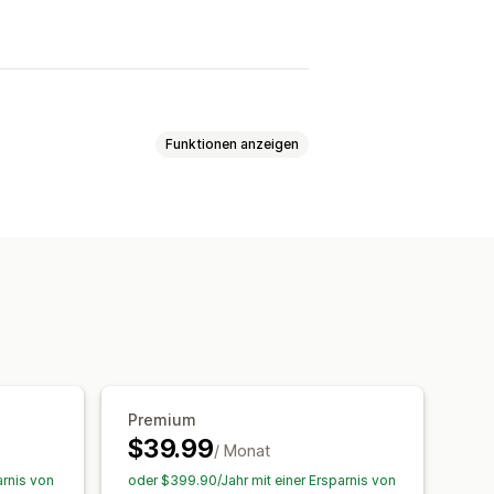
Funktionen anzeigen
tflächen
Benutzerdefinierte CSS
xport
Variantenanzeige
tandsverfügbarkeit
Premium
omatische Updates
$39.99
/ Monat
arnis von
oder $399.90/Jahr mit einer Ersparnis von