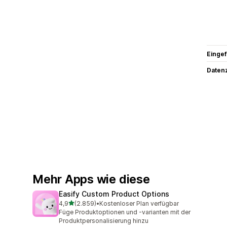
Eingef
Datenz
Mehr Apps wie diese
Easify Custom Product Options
von 5 Sternen
4,9
(2.859)
•
Kostenloser Plan verfügbar
2859 Rezensionen insgesamt
Füge Produktoptionen und -varianten mit der
Produktpersonalisierung hinzu