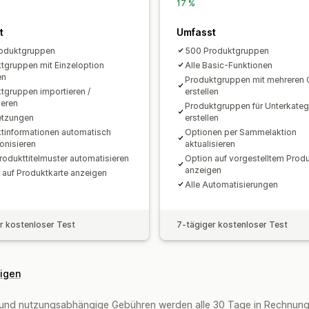
17 %
t
Umfasst
oduktgruppen
500 Produktgruppen
tgruppen mit Einzeloption
Alle Basic-Funktionen
en
Produktgruppen mit mehreren 
tgruppen importieren /
erstellen
ieren
Produktgruppen für Unterkateg
etzungen
erstellen
tinformationen automatisch
Optionen per Sammelaktion
onisieren
aktualisieren
rodukttitelmuster automatisieren
Option auf vorgestelltem Prod
anzeigen
 auf Produktkarte anzeigen
Alle Automatisierungen
r kostenloser Test
7-tägiger kostenloser Test
eigen
und nutzungsabhängige Gebühren werden alle 30 Tage in Rechnung 