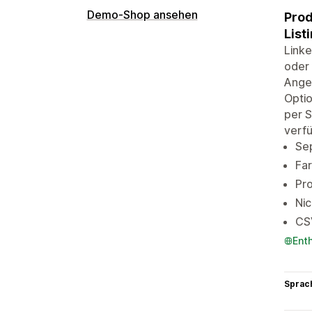
Demo-Shop ansehen
Prod
List
Linke
oder 
Angeb
Optio
per S
verfü
Sep
Far
Pro
Nic
CS
Ent
Sprac