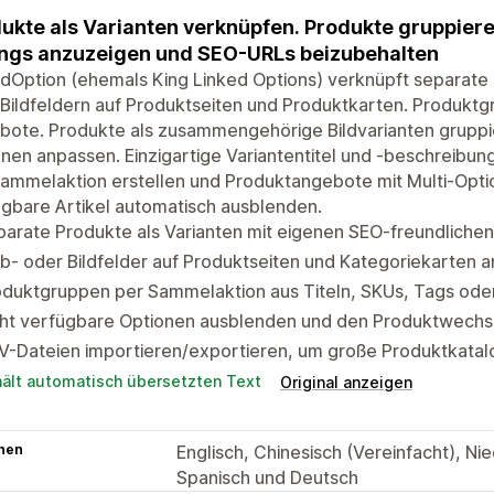
ukte als Varianten verknüpfen. Produkte gruppier
ings anzuzeigen und SEO-URLs beizubehalten
dOption (ehemals King Linked Options) verknüpft separate 
Bildfeldern auf Produktseiten und Produktkarten. Produktg
ote. Produkte als zusammengehörige Bildvarianten gruppier
nen anpassen. Einzigartige Variantentitel und -beschreibu
ammelaktion erstellen und Produktangebote mit Multi-Opti
gbare Artikel automatisch ausblenden.
arate Produkte als Varianten mit eigenen SEO-freundliche
b- oder Bildfelder auf Produktseiten und Kategoriekarten a
duktgruppen per Sammelaktion aus Titeln, SKUs, Tags oder
ht verfügbare Optionen ausblenden und den Produktwechsel
V-Dateien importieren/exportieren, um große Produktkatal
hält automatisch übersetzten Text
Original anzeigen
hen
Englisch, Chinesisch (Vereinfacht), Nie
Spanisch und Deutsch