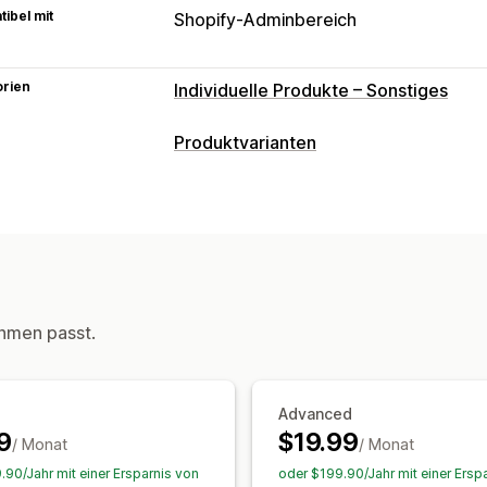
ibel mit
Shopify-Adminbereich
orien
Individuelle Produkte – Sonstiges
Produktvarianten
Anpassung
Farbfelder
Dropdowns
Optionsschal
Vorschau
Übersetzung
Import und E
Preisgestaltung
Variantenaufschläge
hmen passt.
Inventar
Ausverkaufte Artikel ausblenden
Bes
Advanced
Anzeige der verfügbaren Artikel
Aut
9
$19.99
/ Monat
/ Monat
.90/Jahr mit einer Ersparnis von
oder $199.90/Jahr mit einer Ersp