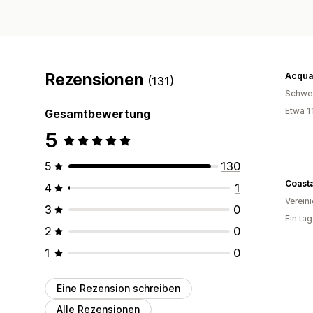
Rezensionen
Acqua
(131)
Schwe
Etwa 1
Gesamtbewertung
5
5
130
Coast
4
1
Verein
3
0
Ein ta
2
0
1
0
Eine Rezension schreiben
Alle Rezensionen