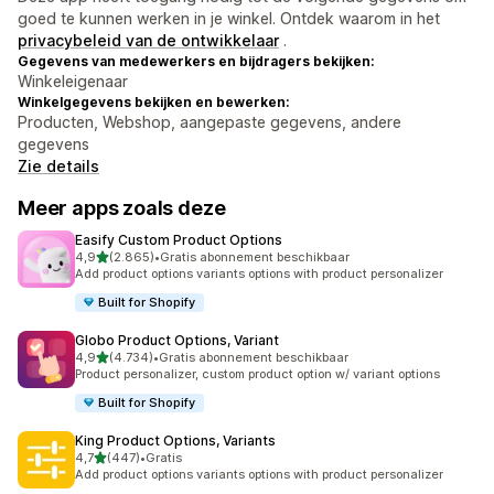
goed te kunnen werken in je winkel. Ontdek waarom in het
privacybeleid van de ontwikkelaar
.
Gegevens van medewerkers en bijdragers bekijken:
Winkeleigenaar
Winkelgegevens bekijken en bewerken:
Producten, Webshop, aangepaste gegevens, andere
gegevens
Zie details
Meer apps zoals deze
Easify Custom Product Options
van 5 sterren
4,9
(2.865)
•
Gratis abonnement beschikbaar
2865 recensies in totaal
Add product options variants options with product personalizer
Built for Shopify
Globo Product Options, Variant
van 5 sterren
4,9
(4.734)
•
Gratis abonnement beschikbaar
4734 recensies in totaal
Product personalizer, custom product option w/ variant options
Built for Shopify
King Product Options, Variants
van 5 sterren
4,7
(447)
•
Gratis
447 recensies in totaal
Add product options variants options with product personalizer