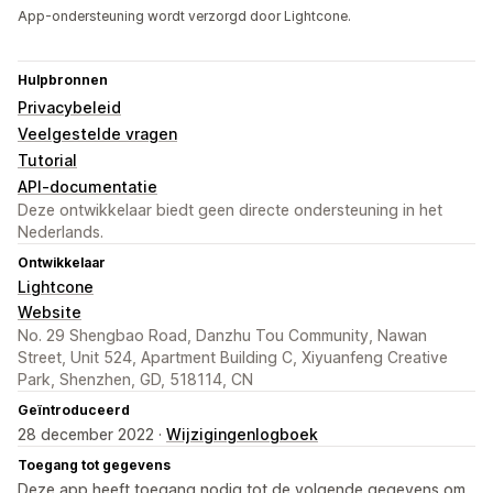
App-ondersteuning wordt verzorgd door Lightcone.
Hulpbronnen
Privacybeleid
Veelgestelde vragen
Tutorial
API-documentatie
Deze ontwikkelaar biedt geen directe ondersteuning in het
Nederlands.
Ontwikkelaar
Lightcone
Website
No. 29 Shengbao Road, Danzhu Tou Community, Nawan
Street, Unit 524, Apartment Building C, Xiyuanfeng Creative
Park, Shenzhen, GD, 518114, CN
Geïntroduceerd
28 december 2022 ·
Wijzigingenlogboek
Toegang tot gegevens
Deze app heeft toegang nodig tot de volgende gegevens om