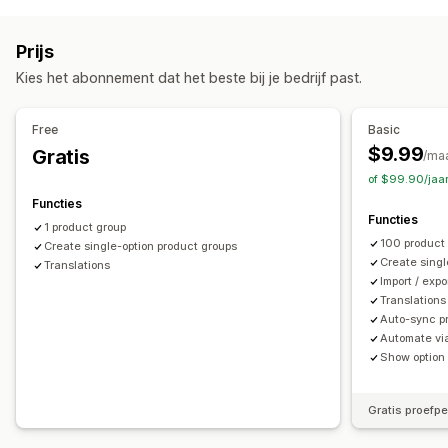
Aanpassing
Stalen
Dropdowns
Keuzeknoppen
Aangepaste CSS
Prijs
Voorbeeld
Vertaling
Importeren en exporteren
Kies het abonnement dat het beste bij je bedrijf past.
Variantweergave
Prijs
Free
Basic
Prijsstijging voor varianten
$9.99
Gratis
/ma
of $99.90/jaa
Voorraad
Functies
Niet op voorraad verbergen
Beschikbaarheid van voorraad
Functies
1 product group
Weergave van voorraad
Automatische updates
100 product
Create single-option product groups
Create singl
Translations
Import / exp
Translations
Auto-sync pr
Automate via
Show option
Gratis proefp