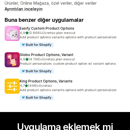
Ürünler, Online Mağaza, özel veriler, diğer veriler
Ayrıntıları inceleyin
Buna benzer diğer uygulamalar
Easify Custom Product Options
5 yıldız üzerinden
4,9
(2.866)
•
Ücretsiz plan mevcut
toplam 2866 değerlendirme
Add product options variants options with product personalizer
Built for Shopify
Globo Product Options, Variant
5 yıldız üzerinden
4,9
(4.736)
•
Ücretsiz plan mevcut
toplam 4736 değerlendirme
Product personalizer, custom product option w/ variant options
Built for Shopify
King Product Options, Variants
5 yıldız üzerinden
4,7
(448)
•
Ücretsiz
toplam 448 değerlendirme
Add product options variants options with product personalizer
Built for Shopify
Uygulama eklemek mi