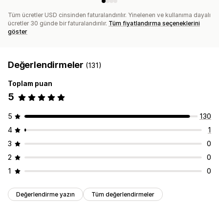
Tüm ücretler USD cinsinden faturalandırılır. Yinelenen ve kullanıma dayalı
ücretler 30 günde bir faturalandırılır.
Tüm fiyatlandırma seçeneklerini
göster
Değerlendirmeler
(131)
Toplam puan
5
5
130
4
1
3
0
2
0
1
0
Değerlendirme yazın
Tüm değerlendirmeler