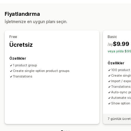
Numune parçalar
Açılır menüler
Radyo düğmeleri
Fiyatlandırma
Özel CSS
Önizleme
Çeviri
İçe ve dışa aktarma
İşletmenize en uygun planı seçin.
Varyasyonlar ekranı
Fiyatlandırma
Free
Basic
Varyasyon ek ücretleri
$9.99
Ücretsiz
/ay
veya yılda $99
Envanter
Özellikler
Stokta olmayanları gizleme
Stok durumu
Özellikler
1 product group
Stoka eklendi ekranı
Otomatik güncellemeler
100 product
Create single-option product groups
Create singl
Translations
Import / exp
Translations
Auto-sync pr
Automate via
Show option
7 günlük ücre