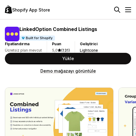
Shopify App Store
LinkedOption Combined Listings
Built for Shopify
Fiyatlandırma
Puan
Geliştirici
Ücretsiz plan mevcut
5,0
(131)
Lightcone
Yükle
Demo mağazayı görüntüle