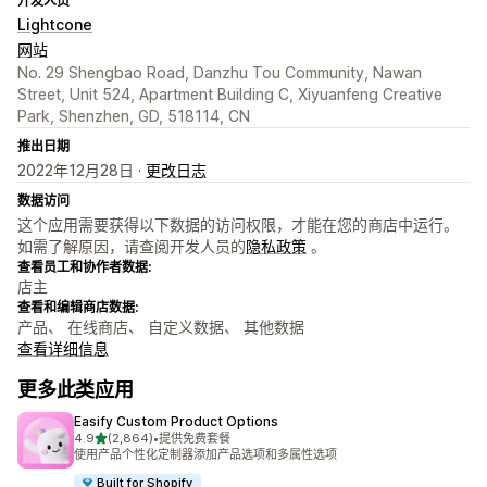
开发人员
Lightcone
网站
No. 29 Shengbao Road, Danzhu Tou Community, Nawan
Street, Unit 524, Apartment Building C, Xiyuanfeng Creative
Park, Shenzhen, GD, 518114, CN
推出日期
2022年12月28日 ·
更改日志
数据访问
这个应用需要获得以下数据的访问权限，才能在您的商店中运行。
如需了解原因，请查阅开发人员的
隐私政策
。
查看员工和协作者数据:
店主
查看和编辑商店数据:
产品、 在线商店、 自定义数据、 其他数据
查看详细信息
更多此类应用
Easify Custom Product Options
星（满分 5 星）
4.9
(2,864)
•
提供免费套餐
总共 2864 条评论
使用产品个性化定制器添加产品选项和多属性选项
Built for Shopify