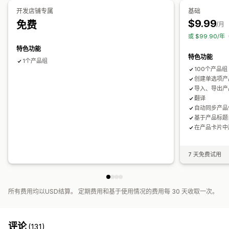
多属性附加费用
开发店铺专属
基础
$9.99
免费
库存
/月
或 $99.90/年
隐藏缺货商品
库存供货情况
有货显示
自动更新
特色功能
特色功能
1个产品组
100个产品组
创建单选项产
导入、导出产
翻译
自动同步产品
基于产品标题
在产品卡片中
7 天免费试用
所有费用均以USD结算。 定期费用和基于使用情况的费用每 30 天收取一次。
评论
(131)