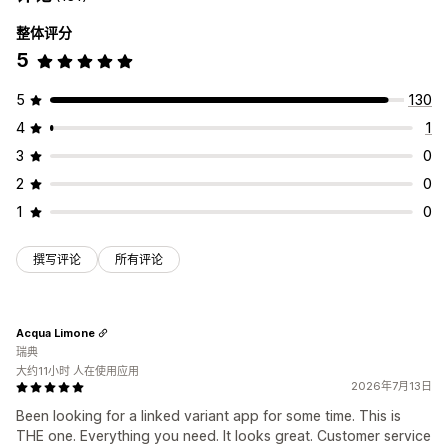
整体评分
5
5
130
4
1
3
0
2
0
1
0
撰写评论
所有评论
Acqua Limone
瑞典
大约11小时 人在使用应用
2026年7月13日
Been looking for a linked variant app for some time. This is
THE one. Everything you need. It looks great. Customer service