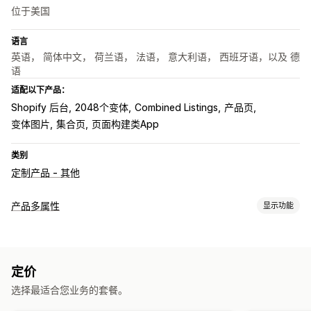
位于美国
语言
英语， 简体中文， 荷兰语， 法语， 意大利语， 西班牙语，以及 德
语
适配以下产品：
Shopify 后台
2048个变体
Combined Listings
产品页
变体图片
集合页
页面构建类App
类别
定制产品 - 其他
产品多属性
显示功能
自定义
样本
下拉菜单
单选按钮
自定义 CSS
预览
翻译
导入和导出
定价
多属性显示
选择最适合您业务的套餐。
定价