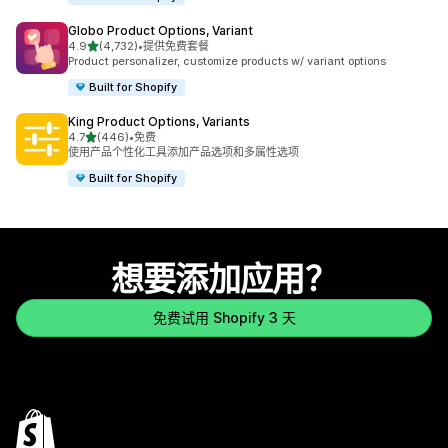
Globo Product Options, Variant
星（满分 5 星）
4.9
(4,732)
•
提供免费套餐
总共 4732 条评论
Product personalizer, customize products w/ variant options
Built for Shopify
King Product Options, Variants
星（满分 5 星）
4.7
(446)
•
免费
总共 446 条评论
使用产品个性化工具添加产品选项和多属性选项
Built for Shopify
想要添加应用？
免费试用 Shopify 3 天