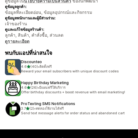
ดูข้อมูลใน
นโยบายความเป็นส่วนตัว
ของนักพัฒนา
ดูข้อมูลลูกค้า:
ข้อมูลที่ละเอียดอ่อน, ข้อมูลอุปกรณ์และกิจกรรม
ดูข้อมูลพนักงานและผู้มีส่วนร่วม:
เจ้าของร้าน
ดูและแก้ไขข้อมูลร้านค้า:
ลูกค้า, สินค้า, คำสั่งซื้อ, ส่วนลด
ดูรายละเอียด
พบกับแอปที่น่าสนใจ
Discounteo
เต็ม 5 ดาว
4.6
(40)
•
ติดตั้งฟรี
ทั้งหมด 40 รีวิว
Reward your email subscribers with unique discount codes
Happy Birthday Marketing
เต็ม 5 ดาว
4.6
(26)
•
มีแผนฟรีให้บริการ
ทั้งหมด 26 รีวิว
Offer birthday discounts + boost revenue with email marketing!
ProTexting SMS Notifications
เต็ม 5 ดาว
3.7
(2)
•
ทดลองใช้งานได้ฟรี
ทั้งหมด 2 รีวิว
Send text message alerts for order status and abandoned cart