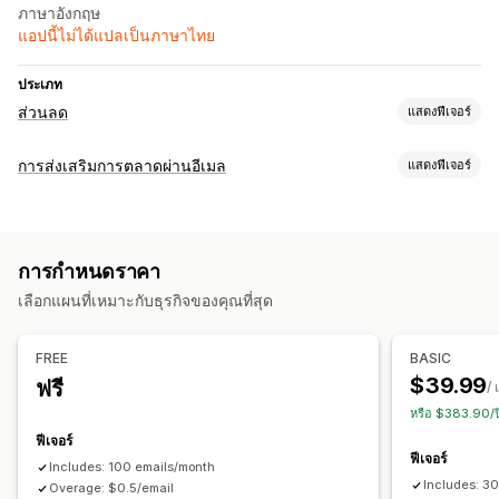
ภาษาอังกฤษ
แอปนี้ไม่ได้แปลเป็นภาษาไทย
ประเภท
ส่วนลด
แสดงฟีเจอร์
ประเภทส่วนลด
การส่งเสริมการตลาดผ่านอีเมล
แสดงฟีเจอร์
รหัสส่วนลด
คูปอง
เช็คเอาท์ส่วนลด
ประเภทแคมเปญ
การจัดการส่วนลด
แบบฟอร์ม
แลนดิ้งเพจ
ส่วนลด
รางวัล
ทริกเกอร์และกฎ
การทำงานอัตโนมัติ
การกำหนดราคา
การจัดการแคมเปญ
เลือกแผนที่เหมาะกับธุรกิจของคุณที่สุด
ทริกเกอร์และกฎ
การทำงานอัตโนมัติ
FREE
BASIC
$39.99
ฟรี
/ 
หรือ $383.90/
ฟีเจอร์
ฟีเจอร์
Includes: 100 emails/month
Includes: 3
Overage: $0.5/email