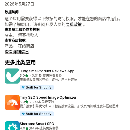
2026年5月27日
数据访问
这个应用需要获得以下数据的访问权限，才能在您的商店中运行。
如需了解原因，请查阅开发人员的
隐私政策
。
查看员工和协作者数据:
店主、 博客撰稿人
查看商店数据:
产品、 在线商店
查看详细信息
更多此类应用
Judge.me Product Reviews App
星（满分 5 星）
5.0
(43,011)
•
提供免费套餐
总共 43011 条评论
无限量收集商品评价、评分、用户推荐语
Built for Shopify
Tiny SEO Speed Image Optimizer
星（满分 5 星）
5.0
(2,245)
•
免费安装
总共 2245 条评论
提升搜索引擎优化和人工智能搜索流量，加快页面加载速度并压缩图片!
Built for Shopify
Sherpas: Smart SEO
星（满分 5 星）
4.9
(849)
•
提供免费套餐