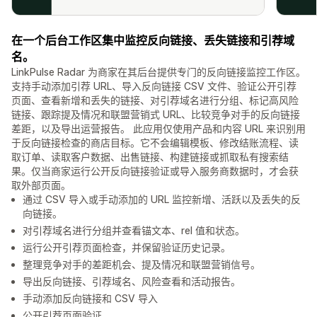
在一个后台工作区集中监控反向链接、丢失链接和引荐域
名。
LinkPulse Radar 为商家在其后台提供专门的反向链接监控工作区。
支持手动添加引荐 URL、导入反向链接 CSV 文件、验证公开引荐
页面、查看新增和丢失的链接、对引荐域名进行分组、标记高风险
链接、跟踪提及情况和联盟营销式 URL、比较竞争对手的反向链接
差距，以及导出运营报告。 此应用仅使用产品和内容 URL 来识别用
于反向链接检查的商店目标。它不会编辑模板、修改结账流程、读
取订单、读取客户数据、出售链接、构建链接或抓取私有搜索结
果。仅当商家运行公开反向链接验证或导入服务商数据时，才会获
取外部页面。
通过 CSV 导入或手动添加的 URL 监控新增、活跃以及丢失的反
向链接。
对引荐域名进行分组并查看锚文本、rel 值和状态。
运行公开引荐页面检查，并保留验证历史记录。
整理竞争对手的差距机会、提及情况和联盟营销信号。
导出反向链接、引荐域名、风险查看和活动报告。
手动添加反向链接和 CSV 导入
公开引荐页面验证