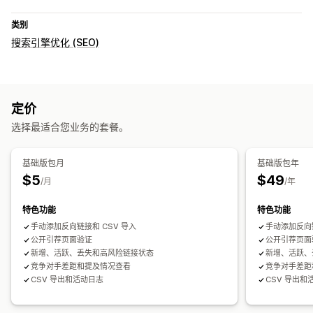
类别
搜索引擎优化 (SEO)
定价
选择最适合您业务的套餐。
基础版包月
基础版包年
$5
$49
/月
/年
特色功能
特色功能
手动添加反向链接和 CSV 导入
手动添加反向链
公开引荐页面验证
公开引荐页面
新增、活跃、丢失和高风险链接状态
新增、活跃、
竞争对手差距和提及情况查看
竞争对手差距
CSV 导出和活动日志
CSV 导出和