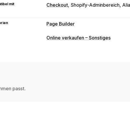
ibel mit
Checkout
Shopify-Adminbereich
Ali
orien
Page Builder
Seitentypen
Online verkaufen – Sonstiges
Link auf der Bioseite
Seiten verwalten
Editor-Tool
Elemente
Responsivität 
hmen passt.