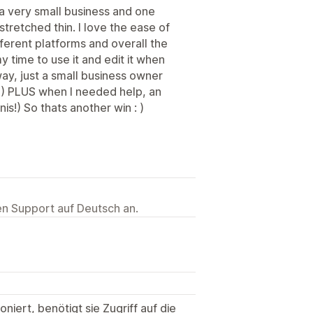
m a very small business and one
tretched thin. I love the ease of
different platforms and overall the
y time to use it and edit it when
ay, just a small business owner
: ) PLUS when I needed help, an
s!) So thats another win : )
ten Support auf Deutsch an.
niert, benötigt sie Zugriff auf die