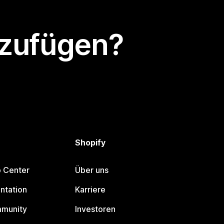
nzufügen?
Shopify
p Center
Über uns
ntation
Karriere
mmunity
Investoren