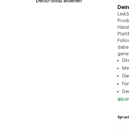
Demo-Shop ansehen
Dein
LinkS
Produ
Händl
Platt
Follo
dabei
gener
Dir
Meh
Die
Fun
Den
Ent
Sprac