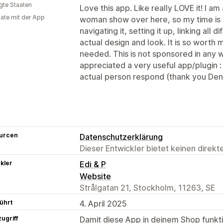
igte Staaten
Love this app. Like really LOVE it! I a
ate mit der App
woman show over here, so my time is s
navigating it, setting it up, linking all 
actual design and look. It is so worth m
needed. This is not sponsored in any w
appreciated a very useful app/plugin 
actual person respond (thank you Denni
urcen
Datenschutzerklärung
Dieser Entwickler bietet keinen direk
kler
Edi & P
Website
Strålgatan 21, Stockholm, 11263, SE
ührt
4. April 2025
ugriff
Damit diese App in deinem Shop funktio