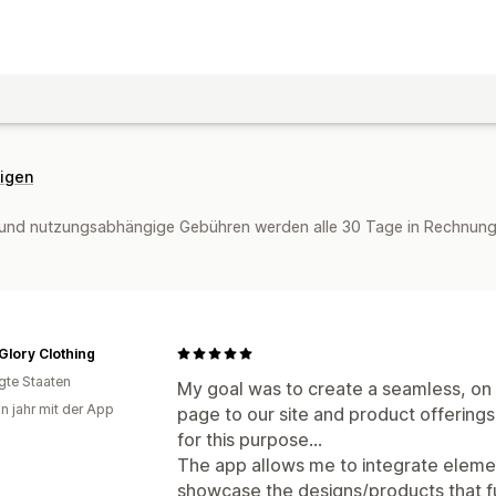
eigen
und nutzungsabhängige Gebühren werden alle 30 Tage in Rechnung g
 Glory Clothing
igte Staaten
My goal was to create a seamless, on 
in jahr mit der App
page to our site and product offering
for this purpose…
The app allows me to integrate elemen
showcase the designs/products that f