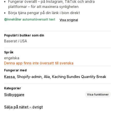
Fungerar överallt – på Instagram, TikTok och andra
plattformar – för att maximera synligheten
Börja tjäna pengar på din länk i bion direkt
Innehåller automatöversatt text
Visa original
Populärt i butiker som din
Baserat i USA
Språk
engelska
Denna app finns inte översatt till svenska
Fungerar med
Kassa
Shopify-admin
Alia
Kaching Bundles Quantity Break
Kategorier
Sidbyggare
Visa funktioner
Sidtyper
Sälja på nätet – övrigt
Länk i biografi-sida