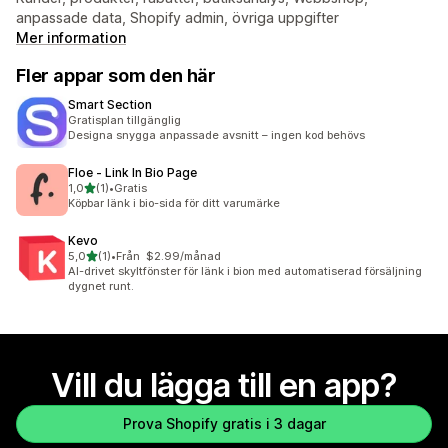
anpassade data, Shopify admin, övriga uppgifter
Mer information
Fler appar som den här
Smart Section
Gratisplan tillgänglig
Designa snygga anpassade avsnitt – ingen kod behövs
Floe ‑ Link In Bio Page
av 5 stjärnor
1,0
(1)
•
Gratis
1 recensioner totalt
Köpbar länk i bio-sida för ditt varumärke
Kevo
av 5 stjärnor
5,0
(1)
•
Från $2.99/månad
1 recensioner totalt
AI-drivet skyltfönster för länk i bion med automatiserad försäljning
dygnet runt.
Vill du lägga till en app?
Prova Shopify gratis i 3 dagar