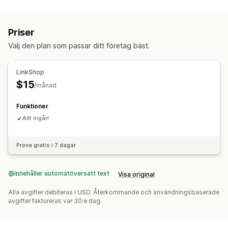
Sidhantering
Redigeringsverktyg
Element
Mobilanpassning
Priser
Välj den plan som passar ditt företag bäst.
LinkShop
$15
/månad
Funktioner
Allt ingår!
Prova gratis i 7 dagar
Innehåller automatöversatt text
Visa original
Alla avgifter debiteras i USD. Återkommande och användningsbaserade
avgifter faktureras var 30:e dag.