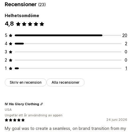
Recensioner
(23)
Helhetsomdöme
4,8
5
20
4
2
3
0
2
0
1
1
Skriv en recension
Alla recensioner
IV His Glory Clothing
USA
Ungefär ett år användning av appen
24 juni 2026
My goal was to create a seamless, on brand transition from my