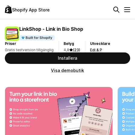
Shopify App Store
LinkShop ‑ Link in Bio Shop
Built for Shopify
Priser
Betyg
Utvecklare
Gratis testversion tillgänglig
4,8
(23)
Edi & P
Installera
Visa demobutik