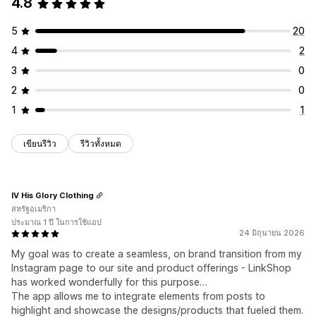
4.8
5
20
4
2
3
0
2
0
1
1
เขียนรีวิว
รีวิวทั้งหมด
IV His Glory Clothing
สหรัฐอเมริกา
ประมาณ 1 ปี ในการใช้แอป
24 มิถุนายน 2026
My goal was to create a seamless, on brand transition from my
Instagram page to our site and product offerings - LinkShop
has worked wonderfully for this purpose…
The app allows me to integrate elements from posts to
highlight and showcase the designs/products that fueled them.