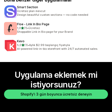
Smart Section
Ücretsiz plan mevcut
Design beautiful custom sections — no code needed
Floe ‑ Link In Bio Page
5 yıldız üzerinden
1,0
(1)
•
Ücretsiz
toplam 1 değerlendirme
Shoppable Link in Bio page for your Brand
Kevo
5 yıldız üzerinden
5,0
(1)
•
Aylık $2.99 başlangıç fiyatıyla
toplam 1 değerlendirme
AI-powered link-in-bio storefront with 24/7 automated sales.
Uygulama eklemek mi
istiyorsunuz?
Shopify'ı 3 gün boyunca ücretsiz deneyin