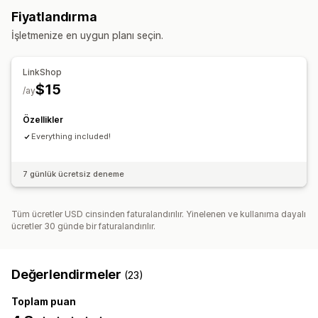
Düzenleyici aracı
Öğeler
Mobil duyarlı
Fiyatlandırma
İşletmenize en uygun planı seçin.
LinkShop
$15
/ay
Özellikler
Everything included!
7 günlük ücretsiz deneme
Tüm ücretler USD cinsinden faturalandırılır. Yinelenen ve kullanıma dayalı
ücretler 30 günde bir faturalandırılır.
Değerlendirmeler
(23)
Toplam puan