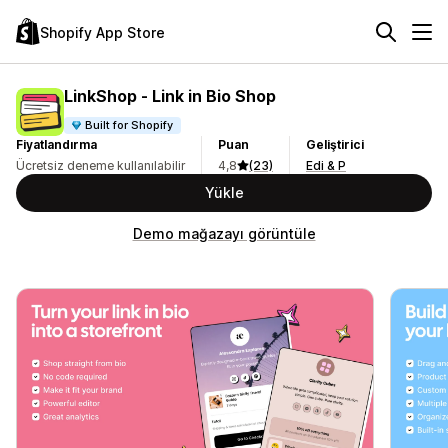
Shopify App Store
LinkShop ‑ Link in Bio Shop
Built for Shopify
Fiyatlandırma
Puan
Geliştirici
Ücretsiz deneme kullanılabilir
4,8
(23)
Edi & P
Yükle
Demo mağazayı görüntüle