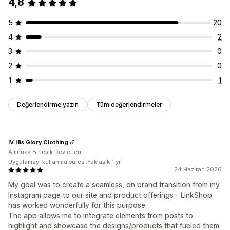
4,8
5
20
4
2
3
0
2
0
1
1
Değerlendirme yazın
Tüm değerlendirmeler
IV His Glory Clothing
Amerika Birleşik Devletleri
Uygulamayı kullanma süresi:Yaklaşık 1 yıl
24 Haziran 2026
My goal was to create a seamless, on brand transition from my
Instagram page to our site and product offerings - LinkShop
has worked wonderfully for this purpose…
The app allows me to integrate elements from posts to
highlight and showcase the designs/products that fueled them.