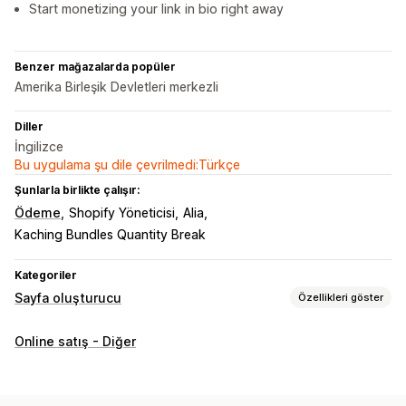
Start monetizing your link in bio right away
Benzer mağazalarda popüler
Amerika Birleşik Devletleri merkezli
Diller
İngilizce
Bu uygulama şu dile çevrilmedi:Türkçe
Şunlarla birlikte çalışır:
Ödeme
Shopify Yöneticisi
Alia
Kaching Bundles Quantity Break
Kategoriler
Sayfa oluşturucu
Özellikleri göster
Sayfa türleri
Online satış - Diğer
Biyografi sayfasında bağlantı
Sayfaları yönetme