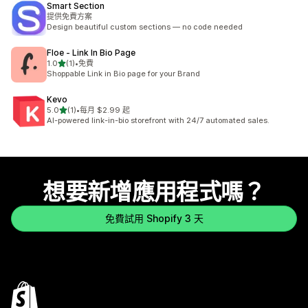
Smart Section
提供免費方案
Design beautiful custom sections — no code needed
Floe ‑ Link In Bio Page
滿分 5 顆星
1.0
(1)
•
免費
共有 1 則評價
Shoppable Link in Bio page for your Brand
Kevo
滿分 5 顆星
5.0
(1)
•
每月 $2.99 起
共有 1 則評價
AI-powered link-in-bio storefront with 24/7 automated sales.
想要新增應用程式嗎？
免費試用 Shopify 3 天