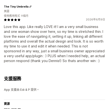
The Tiny Umbrella
美國
使用應用程式 11個月
2026年6月9日
Love this app. Like really LOVE it! I am a very small business
and one woman show over here, so my time is stretched thin. I
love the ease of navigating it, setting it up, linking all different
platforms and overall the actual design and look. It is so worth
my time to use it and edit it when needed. This is not
sponsored in any way, just a small business owner appreciated
a very useful app/plugin : ) PLUS when I needed help, an actual
person respond (thank you Dennis!) So thats another win : )
支援服務
App 支援由 Edi & P 提供。
資源