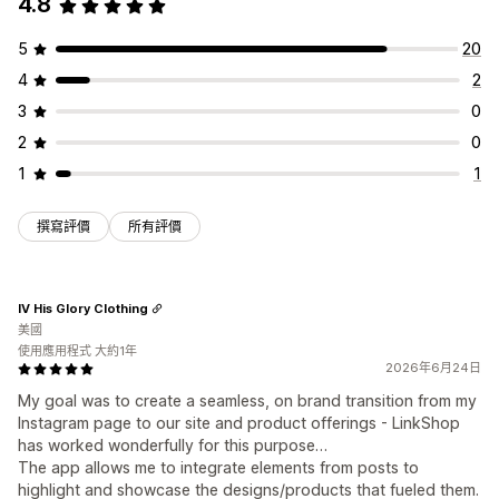
4.8
5
20
4
2
3
0
2
0
1
1
撰寫評價
所有評價
IV His Glory Clothing
美國
使用應用程式 大約1年
2026年6月24日
My goal was to create a seamless, on brand transition from my
Instagram page to our site and product offerings - LinkShop
has worked wonderfully for this purpose…
The app allows me to integrate elements from posts to
highlight and showcase the designs/products that fueled them.