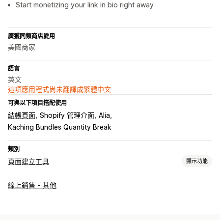
Start monetizing your link in bio right away
廣獲同類商店愛用
美國商家
語言
英文
這項應用程式尚未翻譯成繁體中文
可與以下項目搭配使用
結帳頁面
Shopify 管理介面
Alia
Kaching Bundles Quantity Break
類別
頁面建立工具
顯示功能
頁面類型
線上銷售 - 其他
個人檔案連結頁面
管理頁面