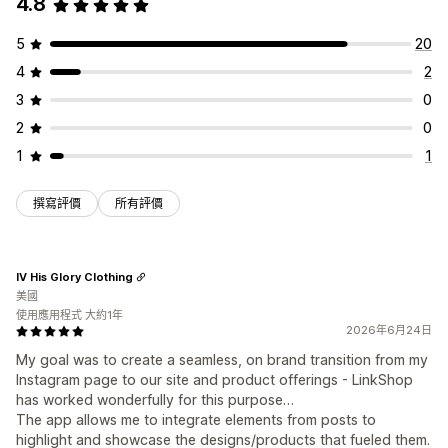
4.8
5
20
4
2
3
0
2
0
1
1
撰寫評價
所有評價
IV His Glory Clothing
美國
使用應用程式 大約1年
2026年6月24日
My goal was to create a seamless, on brand transition from my
Instagram page to our site and product offerings - LinkShop
has worked wonderfully for this purpose…
The app allows me to integrate elements from posts to
highlight and showcase the designs/products that fueled them.