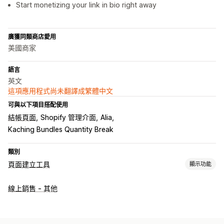
Start monetizing your link in bio right away
廣獲同類商店愛用
美國商家
語言
英文
這項應用程式尚未翻譯成繁體中文
可與以下項目搭配使用
結帳頁面
Shopify 管理介面
Alia
Kaching Bundles Quantity Break
類別
頁面建立工具
顯示功能
頁面類型
線上銷售 - 其他
個人檔案連結頁面
管理頁面