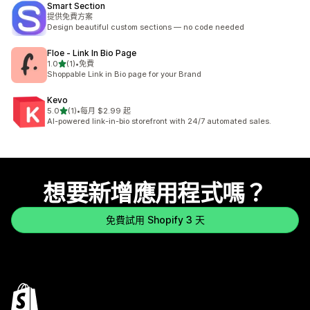
Smart Section
提供免費方案
Design beautiful custom sections — no code needed
Floe ‑ Link In Bio Page
滿分 5 顆星
1.0
(1)
•
免費
共有 1 則評價
Shoppable Link in Bio page for your Brand
Kevo
滿分 5 顆星
5.0
(1)
•
每月 $2.99 起
共有 1 則評價
AI-powered link-in-bio storefront with 24/7 automated sales.
想要新增應用程式嗎？
免費試用 Shopify 3 天