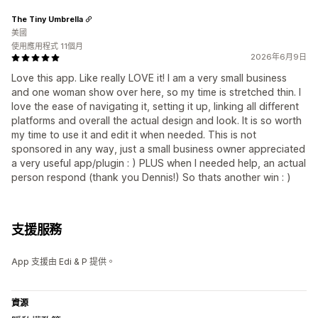
The Tiny Umbrella
美國
使用應用程式 11個月
2026年6月9日
Love this app. Like really LOVE it! I am a very small business
and one woman show over here, so my time is stretched thin. I
love the ease of navigating it, setting it up, linking all different
platforms and overall the actual design and look. It is so worth
my time to use it and edit it when needed. This is not
sponsored in any way, just a small business owner appreciated
a very useful app/plugin : ) PLUS when I needed help, an actual
person respond (thank you Dennis!) So thats another win : )
支援服務
App 支援由 Edi & P 提供。
資源