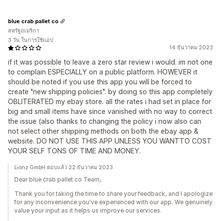
blue crab pallet co
สหรัฐอเมริกา
3 วัน ในการใช้แอป
14 ธันวาคม 2023
if it was possible to leave a zero star review i would. im not one
to complain ESPECIALLY on a public platform. HOWEVER it
should be noted if you use this app you will be forced to
create "new shipping policies". by doing so this app completely
OBLITERATED my ebay store. all the rates i had set in place for
big and small items have since vanished with no way to correct
the issue (also thanks to changing the policy i now also can
not select other shipping methods on both the ebay app &
website. DO NOT USE THIS APP UNLESS YOU WANTTO COST
YOUR SELF TONS OF TIME AND MONEY.
Lionz GmbH ตอบแล้ว 22 ธันวาคม 2023
Dear blue crab pallet co Team,
Thank you for taking the time to share your feedback, and I apologize
for any inconvenience you've experienced with our app. We genuinely
value your input as it helps us improve our services.