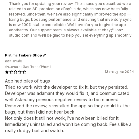
Thank you for updating your review. The issues you described were
related to an API problem on eBay’s side, which has now been fully
resolved. Since then, we have also significantly improved the app —
fixing bugs, boosting performance, and ensuring that inventory sync
is now 100% stable and reliable. We’d love for you to give the app
another try. Our support team is always available at ebay@lionz-
studio.com and we’ll be glad to help you set everything up smoothly.
Platima Tinkers Shop
ออสเตรเลีย
ประมาณ 1 เดือน ในการใช้แอป
13 กรกฎาคม 2024
App had piles of bugs
Tried to work with the developer to fix it, but they persisted.
Developer was adamant they would fix it, and communicated
well. Asked my previous negative review to be removed.
Removed the review, reinstalled the app so they could fix the
bugs, but then I did not hear back.
Not only does it still not work, I've now been billed for it.
Immediately uninstalled and won't be coming back. Feels like a
really dodgy bait and switch.