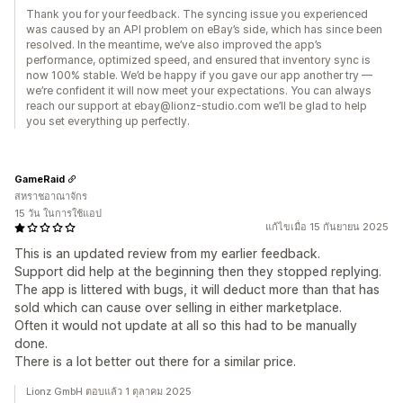
Thank you for your feedback. The syncing issue you experienced
was caused by an API problem on eBay’s side, which has since been
resolved. In the meantime, we’ve also improved the app’s
performance, optimized speed, and ensured that inventory sync is
now 100% stable. We’d be happy if you gave our app another try —
we’re confident it will now meet your expectations. You can always
reach our support at ebay@lionz-studio.com we’ll be glad to help
you set everything up perfectly.
GameRaid
สหราชอาณาจักร
15 วัน ในการใช้แอป
แก้ไขเมื่อ 15 กันยายน 2025
This is an updated review from my earlier feedback.
Support did help at the beginning then they stopped replying.
The app is littered with bugs, it will deduct more than that has
sold which can cause over selling in either marketplace.
Often it would not update at all so this had to be manually
done.
There is a lot better out there for a similar price.
Lionz GmbH ตอบแล้ว 1 ตุลาคม 2025