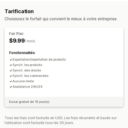
Commandes
Prix
Détails de produits
Variantes
SKU
Synchronisation des offres
Devise locale
Tarification
Codes-barres
Automatique
En temps réel
Personnalisée
Importation groupée
Listes personnalisées
Choisissez le forfait qui convient le mieux à votre entreprise.
Notifications et rapports
Gestion des commandes
Mises à jour des commandes
Alertes e-mail
Traitement des commandes depuis plusieurs
Fair Plan
emplacements
Rapports d’erreur
Importation et exportation de données
$9.99
/ mois
Synchronisation des commandes
Synchronisation du suivi
Indicateurs de performance
Tableau de bord harmonisé
Synchronisation des stocks
Fonctionnalités
Règles personnalisées
Exportation/importation de produits
Synch. les produits
Synch. des stocks
Synch. les commandes
Aucune limite
Assistance 24h/24
Essai gratuit de 15 jour(s)
Tous les frais sont facturés en USD. Les frais récurrents et basés sur
l’utilisation sont facturés tous les 30 jours.