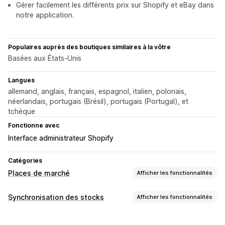
Gérer facilement les différents prix sur Shopify et eBay dans
notre application.
Populaires auprès des boutiques similaires à la vôtre
Basées aux États-Unis
Langues
allemand, anglais, français, espagnol, italien, polonais,
néerlandais, portugais (Brésil), portugais (Portugal), et
tchèque
Fonctionne avec
Interface administrateur Shopify
Catégories
Places de marché
Afficher les fonctionnalités
Gestion des listes
Synchronisation des stocks
Afficher les fonctionnalités
Automatisation des flux
Flux de produits
Type de synchronisation
Synchronisation des produits
Sélection de produit