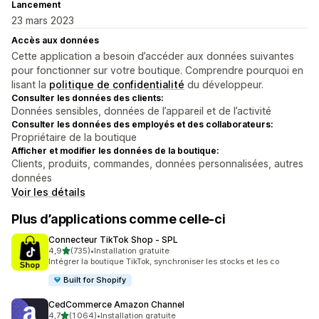
Lancement
23 mars 2023
Accès aux données
Cette application a besoin d’accéder aux données suivantes
pour fonctionner sur votre boutique. Comprendre pourquoi en
lisant la
politique de confidentialité
du développeur.
Consulter les données des clients:
Données sensibles, données de l’appareil et de l’activité
Consulter les données des employés et des collaborateurs:
Propriétaire de la boutique
Afficher et modifier les données de la boutique:
Clients, produits, commandes, données personnalisées, autres
données
Voir les détails
Plus d’applications comme celle-ci
Connecteur TikTok Shop ‑ SPL
étoile(s) sur 5
4,9
(735)
•
Installation gratuite
735 avis au total
Intégrer la boutique TikTok, synchroniser les stocks et les co
Built for Shopify
CedCommerce Amazon Channel
étoile(s) sur 5
4,7
(1 064)
•
Installation gratuite