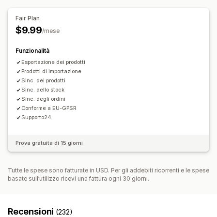
Gestione degli ordini
Aggiornamenti sugli ordini
Avvisi via email
Evasione da più sedi
Sincronizzazione degli ordini
Fair Plan
Report degli errori
Importazione ed esportazione di dati
Sincronizzazione del monitoraggio
Dashboard unificata
$9.99
/mese
Metriche di performance
Sincronizzazione delle scorte
Regole personalizzate
Funzionalità
Esportazione dei prodotti
Prodotti di importazione
Sinc. dei prodotti
Sinc. dello stock
Sinc. degli ordini
Conforme a EU-GPSR
Supporto24
Prova gratuita di 15 giorni
Tutte le spese sono fatturate in USD. Per gli addebiti ricorrenti e le spese
basate sull’utilizzo ricevi una fattura ogni 30 giorni.
Recensioni
(232)