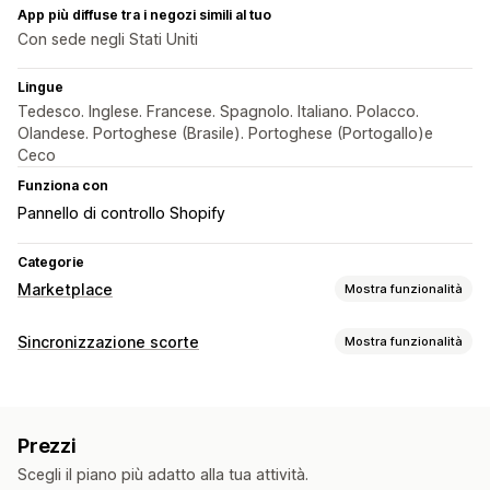
App più diffuse tra i negozi simili al tuo
Con sede negli Stati Uniti
Lingue
Tedesco. Inglese. Francese. Spagnolo. Italiano. Polacco.
Olandese. Portoghese (Brasile). Portoghese (Portogallo)e
Ceco
Funziona con
Pannello di controllo Shopify
Categorie
Marketplace
Mostra funzionalità
Gestione delle inserzioni
Sincronizzazione scorte
Mostra funzionalità
Automazione dei feed
Feed dei prodotti
Tipo di sincronizzazione
Sincronizzazione dei prodotti
Selezione dei prodotti
Ordini
Prezzi
Dettagli del prodotto
Varianti
SKU
Sincronizzazione delle offerte
Valuta locale
Prezzi
Codici a barre
Automatica
In tempo reale
Personalizzata
Caricamento in blocco
Inserzioni personalizzate
Scegli il piano più adatto alla tua attività.
Notifiche e report