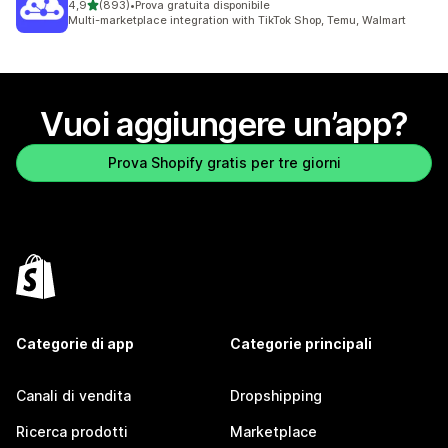
stelle su 5
4,9
(893)
•
Prova gratuita disponibile
893 recensioni totali
Multi-marketplace integration with TikTok Shop, Temu, Walmart
Vuoi aggiungere un’app?
Prova Shopify gratis per tre giorni
Categorie di app
Categorie principali
Canali di vendita
Dropshipping
Ricerca prodotti
Marketplace