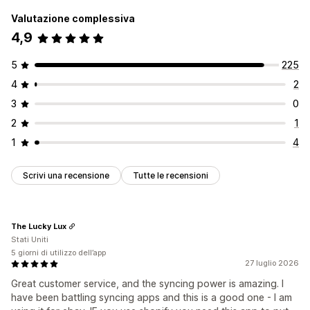
Valutazione complessiva
4,9
5
225
4
2
3
0
2
1
1
4
Scrivi una recensione
Tutte le recensioni
The Lucky Lux
Stati Uniti
5 giorni di utilizzo dell’app
27 luglio 2026
Great customer service, and the syncing power is amazing. I
have been battling syncing apps and this is a good one - I am