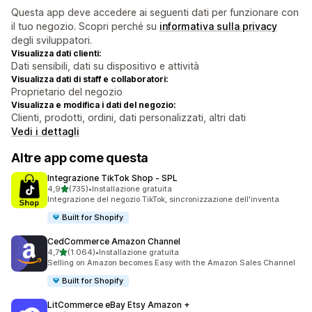
Questa app deve accedere ai seguenti dati per funzionare con
il tuo negozio. Scopri perché su
informativa sulla privacy
degli sviluppatori.
Visualizza dati clienti:
Dati sensibili, dati su dispositivo e attività
Visualizza dati di staff e collaboratori:
Proprietario del negozio
Visualizza e modifica i dati del negozio:
Clienti, prodotti, ordini, dati personalizzati, altri dati
Vedi i dettagli
Altre app come questa
Integrazione TikTok Shop ‑ SPL
stelle su 5
4,9
(735)
•
Installazione gratuita
735 recensioni totali
Integrazione del negozio TikTok, sincronizzazione dell'inventa
Built for Shopify
CedCommerce Amazon Channel
stelle su 5
4,7
(1.064)
•
Installazione gratuita
1064 recensioni totali
Selling on Amazon becomes Easy with the Amazon Sales Channel
Built for Shopify
LitCommerce eBay Etsy Amazon +