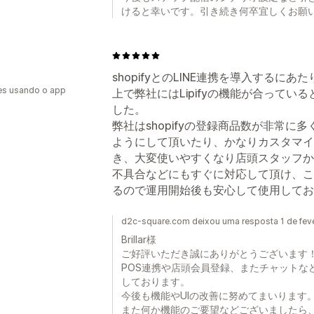
けると幸いです。引き続き何卒宜しくお願
shopifyとのLINE連携を導入する
es usando o app
上で弊社にはLipifyの機能が合って
した。
弊社はshopifyの登録商品数が非常に多
ようにして頂いたり、かなりカスタマイ
き、大変使いやすくなり店頭スタッフか
不具合などにもすぐに対応して頂け、こ
るので運用開始後も安心して使用してお
d2c-square.com deixou uma resposta 1 de fev
Brillar様
ご好評いただき誠にありがとうございます
POS連携や店頭会員登録、またチャットなど
しております。
今後も機能やUIの改善に努めてまいります
また何か機能のご要望などございましたら