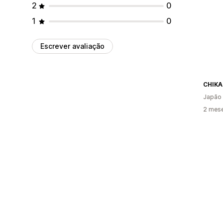
2
0
1
0
Escrever avaliação
CHIKA
Japão
2 mes