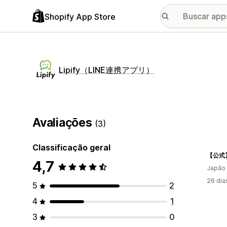
Shopify App Store
Lipify（LINE連携アプリ）
Avaliações
(3)
Classificação geral
4,7
Japão
26 dia
5
2
4
1
3
0