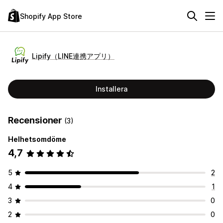
Shopify App Store
Lipify（LINE連携アプリ）
Installera
Recensioner
(3)
Helhetsomdöme
4,7
5
2
4
1
3
0
2
0