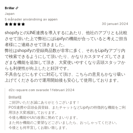
Brillar
Japan
5 månader användning av appen
30 januari 2024
shopifyとのLINE連携を導入するにあたり、他社のアプリとも比較
させて頂いた上で弊社にはLipifyの機能が合っていると考えご担当
者様にご連絡させて頂きました。
弊社はshopifyの登録商品数が非常に多く、それをLipifyアプリ内
で検索できるようにして頂いたり、かなりカスタマイズしてさま
ざまな機能を追加して頂き、大変使いやすくなり店頭スタッフか
らも利便性が向上したと好評です。
不具合などにもすぐに対応して頂け、こちらの意見もかなり吸い
上げてくださるので運用開始後も安心して使用しております。
d2c-square.com svarade 1 februari 2024
Brillar様
ご好評いただき誠にありがとうございます！
POS連携や店頭会員登録、またチャットなどLipifyの特徴的な機能をご利
用頂き大変感謝しております。
今後も機能やUIの改善に努めてまいります。
また何か機能のご要望などございましたら、おっしゃってください。
今後とも何卒宜しくお願い致します。