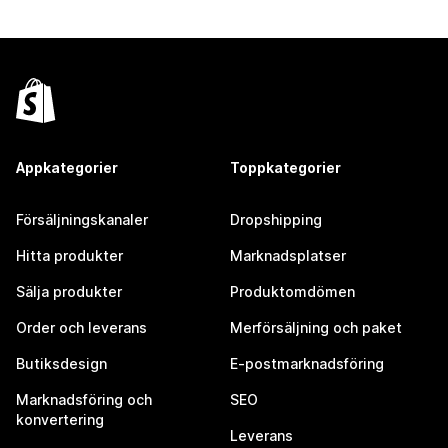
Appkategorier
Toppkategorier
Försäljningskanaler
Dropshipping
Hitta produkter
Marknadsplatser
Sälja produkter
Produktomdömen
Order och leverans
Merförsäljning och paket
Butiksdesign
E-postmarknadsföring
Marknadsföring och
SEO
konvertering
Leverans