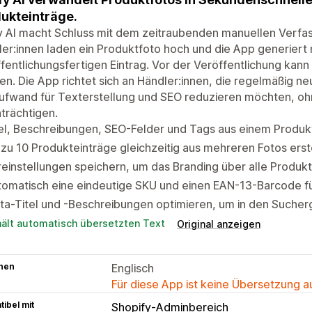
ukteinträge.
fy AI macht Schluss mit dem zeitraubenden manuellen Verfa
er:innen laden ein Produktfoto hoch und die App generiert m
fentlichungsfertigen Eintrag. Vor der Veröffentlichung kann
n. Die App richtet sich an Händler:innen, die regelmäßig 
ufwand für Texterstellung und SEO reduzieren möchten, ohne
trächtigen.
el, Beschreibungen, SEO-Felder und Tags aus einem Produk
 zu 10 Produkteinträge gleichzeitig aus mehreren Fotos erst
einstellungen speichern, um das Branding über alle Produkt
omatisch eine eindeutige SKU und einen EAN-13-Barcode fü
a-Titel und -Beschreibungen optimieren, um in den Sucher
hält automatisch übersetzten Text
Original anzeigen
hen
Englisch
Für diese App ist keine Übersetzung 
ibel mit
Shopify-Adminbereich