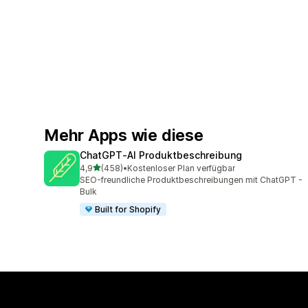
Mehr Apps wie diese
ChatGPT‑AI Produktbeschreibung
von 5 Sternen
4,9
(458)
•
Kostenloser Plan verfügbar
458 Rezensionen insgesamt
SEO-freundliche Produktbeschreibungen mit ChatGPT -
Bulk
Built for Shopify