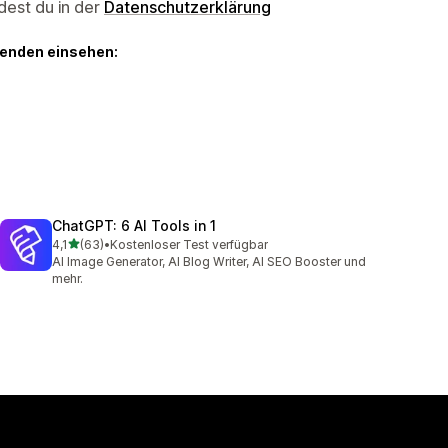
dest du in der
Datenschutzerklärung
genden einsehen:
ChatGPT: 6 AI Tools in 1
von 5 Sternen
4,1
(63)
•
Kostenloser Test verfügbar
63 Rezensionen insgesamt
AI Image Generator, AI Blog Writer, AI SEO Booster und
mehr.