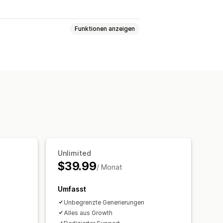
Funktionen anzeigen
ibungen
SEO-Titel
Alt-Text
Tags
en
Massenbearbeitung
Unlimited
$39.99
/ Monat
Umfasst
Unbegrenzte Generierungen
Alles aus Growth