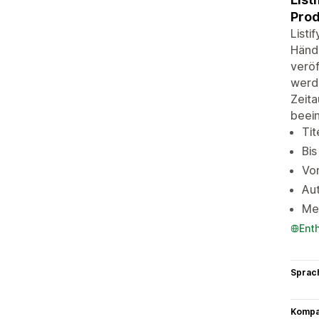
Prod
Listi
Händl
veröf
werde
Zeita
beein
Tit
Bis
Vor
Aut
Met
Ent
Sprac
Kompat