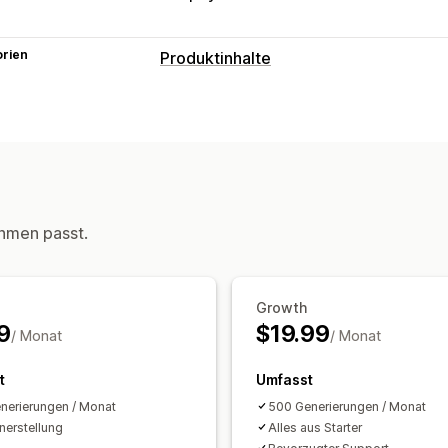
orien
Produktinhalte
Inhaltsarten
Beschreibungen
Titel
SEO-Beschre
Erstellung von Inhalten
KI-Generierung
Aufforderungsvorlag
hmen passt.
SEO
Automatische Optimierung
Growth
9
$19.99
/ Monat
/ Monat
t
Umfasst
nerierungen / Monat
500 Generierungen / Monat
erstellung
Alles aus Starter