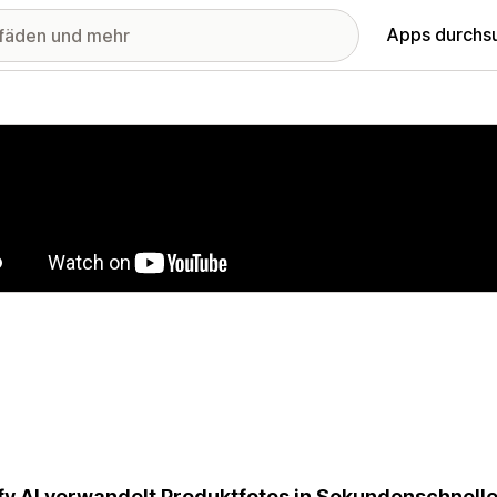
Apps durchs
stellte Bildergalerie
ify AI verwandelt Produktfotos in Sekundenschnelle 