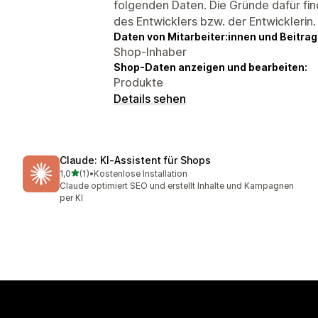
folgenden Daten. Die Gründe dafür fin
des Entwicklers bzw. der Entwicklerin.
Daten von Mitarbeiter:innen und Beitra
Shop-Inhaber
Shop-Daten anzeigen und bearbeiten:
Produkte
Details sehen
Claude: KI‑Assistent für Shops
von 5 Sternen
1,0
(1)
•
Kostenlose Installation
1 Rezensionen insgesamt
Claude optimiert SEO und erstellt Inhalte und Kampagnen
per KI