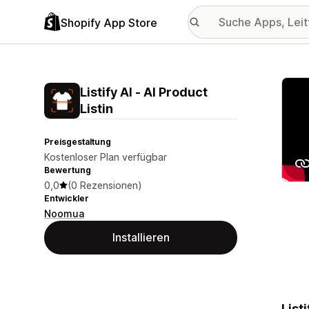
Shopify App Store
Vorge
Listify AI ‑ AI Product
Listin
Preisgestaltung
Kostenloser Plan verfügbar
Bewertung
0,0
(0 Rezensionen)
Entwickler
Noomua
Installieren
List