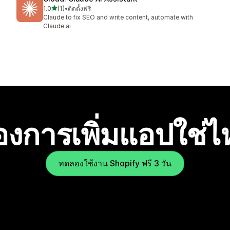
เต็ม 5 ดาว
1.0
(1)
•
ติดตั้งฟรี
ทั้งหมด 1 รีวิว
Claude to fix SEO and write content, automate with
Claude ai
องการเพิ่มแอปใช่
ทดลองใช้งาน Shopify ฟรี 3 วัน