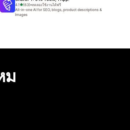
เต็ม 5 ดาว
4.1
(63)
•
ทดลองใช้งานได้ฟรี
ทั้งหมด 63 รีวิว
All-in-one AI for SEO, blogs, product descriptions &
Images
ไหม