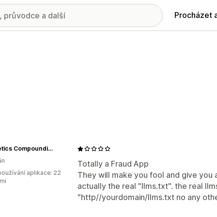
Procházet 
Cosmetics Compounding
án
Totally a Fraud App
oužívání aplikace: 22
They will make you fool and give you a 
mi
actually the real "llms.txt". the real ll
"http//yourdomain/llms.txt no any other