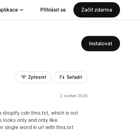
aplikace
Přihlásit se
Začít zdarma
Instalovat
Zpřesnit
Seřadit
2. květen 2026
shopify cdn llms.txt, which is not
ms looks only and only like
 single word in url with llms.txt