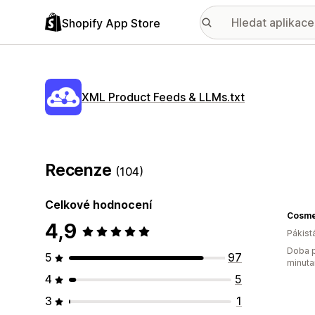
Shopify App Store
XML Product Feeds & LLMs.txt
Recenze
(104)
Celkové hodnocení
4,9
Pákist
Doba p
5
97
minuta
4
5
3
1