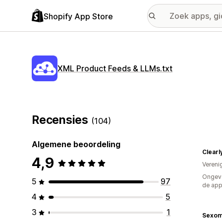
Shopify App Store
XML Product Feeds & LLMs.txt
Recensies
(104)
Algemene beoordeling
4,9
Vereni
Ongeve
5
97
de ap
4
5
3
1
Sexom