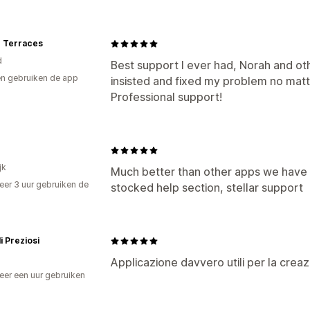
e Terraces
d
Best support I ever had, Norah and 
n gebruiken de app
insisted and fixed my problem no matt
Professional support!
jk
Much better than other apps we have tr
er 3 uur gebruiken de
stocked help section, stellar support
i Preziosi
Applicazione davvero utili per la creazi
er een uur gebruiken
p