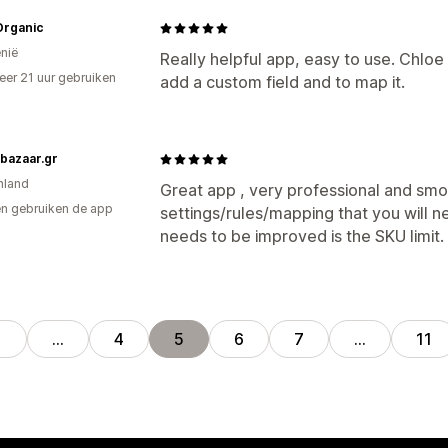
Organic
nië
Really helpful app, easy to use. Chloe 
er 21 uur gebruiken
add a custom field and to map it.
p
bazaar.gr
nland
Great app , very professional and smo
n gebruiken de app
settings/rules/mapping that you will n
needs to be improved is the SKU limit.
1
…
4
5
6
7
…
11