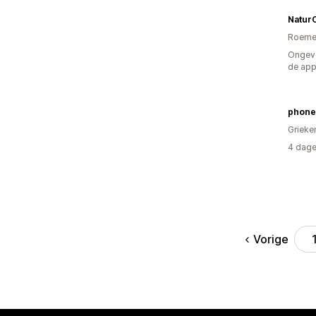
Natur
Roeme
Ongeve
de ap
phone
Grieke
4 dage
Vorige