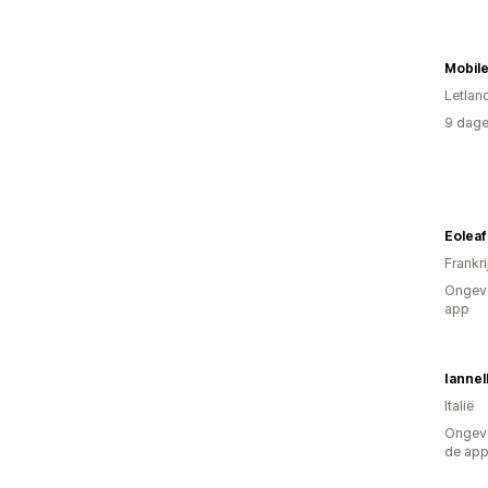
Mobil
Letlan
9 dage
Eoleaf
Frankri
Ongeve
app
Iannell
Italië
Ongeve
de ap