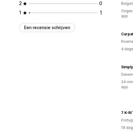
2
0
Bulgari
Ongeve
1
1
app
Een recensie schrijven
Carpat
Roeme
4 dage
Simpl
Denem
24 min
app
7 K-R
Portug
18 dag