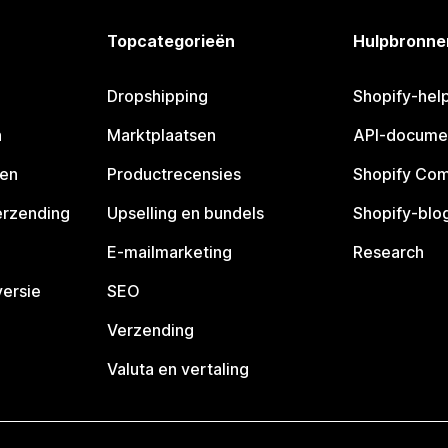
Topcategorieën
Hulpbronne
Dropshipping
Shopify-hel
n
Marktplaatsen
API-docume
pen
Productrecensies
Shopify Co
erzending
Upselling en bundels
Shopify-blo
E-mailmarketing
Research
ersie
SEO
Verzending
Valuta en vertaling