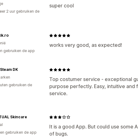
je
super cool
er 2 uur gebruiken de
ik.ro
nië
works very good, as expected!
n gebruiken de app
ySteam DK
arken
Top costumer service - exceptional gu
uten gebruiken de
purpose perfectly. Easy, intuitive and 
service.
ITUAL Skincare
al
It is a good App. But could use some A
en gebruiken de app
of bugs.