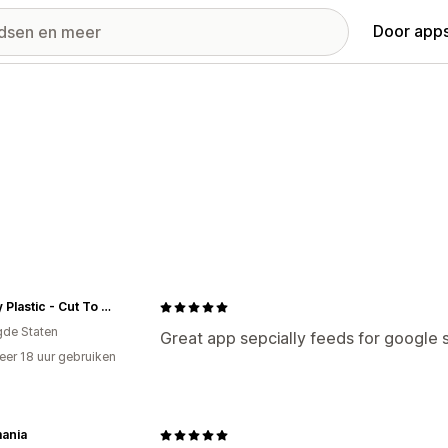
Door apps
Clearly Plastic - Cut To Size Plastics
gde Staten
Great app sepcially feeds for google
er 18 uur gebruiken
p
ania