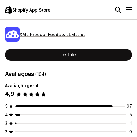
Shopify App Store
XML Product Feeds & LLMs.txt
Instale
Avaliações
(104)
Avaliação geral
4,9
5
97
4
5
3
1
2
0