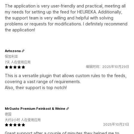
The application is very user-friendly and practical, meeting all
my needs for setting up the feed for HEUREKA. Additionally,
the support team is very willing and helpful with solving
problems or requests for modifications. I definitely recommend
the application!
Avtozona
保加利亚
7天 人在使用应用
编辑时间：2025年10月29日
This is a versatile plugin that allows custom rules to the feeds,
covering a vast range of requirements.
Also, their support is top notch!
MrGusto Premium Feinkost & Weine
德国
大约2小时 人在使用应用
2025年10月21日
Great support after a couple of minutes they helped me to