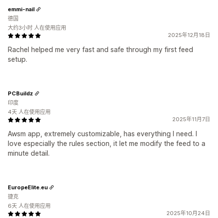
emmi-nail
德国
大约3小时 人在使用应用
2025年12月18日
Rachel helped me very fast and safe through my first feed
setup.
PCBuildz
印度
4天 人在使用应用
2025年11月7日
Awsm app, extremely customizable, has everything I need. I
love especially the rules section, it let me modify the feed to a
minute detail.
EuropeElite.eu
捷克
6天 人在使用应用
2025年10月24日