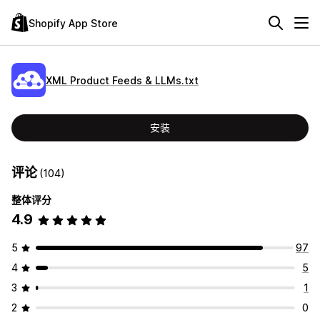
Shopify App Store
XML Product Feeds & LLMs.txt
安装
评论
(104)
整体评分
4.9
5
97
4
5
3
1
2
0