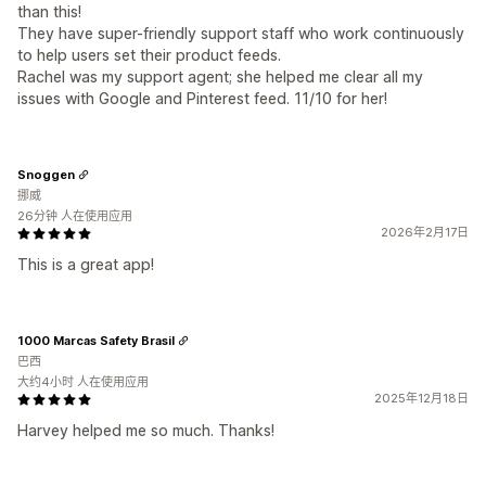
than this!
They have super-friendly support staff who work continuously
to help users set their product feeds.
Rachel was my support agent; she helped me clear all my
issues with Google and Pinterest feed. 11/10 for her!
Snoggen
挪威
26分钟 人在使用应用
2026年2月17日
This is a great app!
1000 Marcas Safety Brasil
巴西
大约4小时 人在使用应用
2025年12月18日
Harvey helped me so much. Thanks!