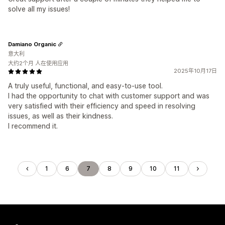
solve all my issues!
Damiano Organic
意大利
大约2个月 人在使用应用
2025年10月17日
A truly useful, functional, and easy-to-use tool.
I had the opportunity to chat with customer support and was
very satisfied with their efficiency and speed in resolving
issues, as well as their kindness.
I recommend it.
1
6
7
8
9
10
11