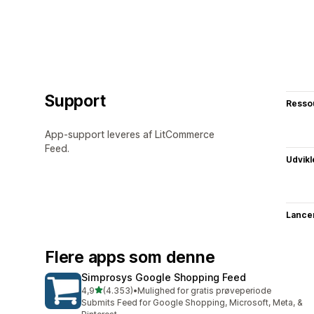
Support
Resso
App-support leveres af LitCommerce
Feed.
Udvikl
Lance
Flere apps som denne
Simprosys Google Shopping Feed
ud af 5 stjerner
4,9
(4.353)
•
Mulighed for gratis prøveperiode
4353 anmeldelser i alt
Submits Feed for Google Shopping, Microsoft, Meta, &