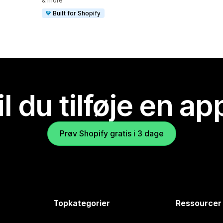
& more
Built for Shopify
il du tilføje en ap
Prøv Shopify gratis i 3 dage
Topkategorier
Ressourcer