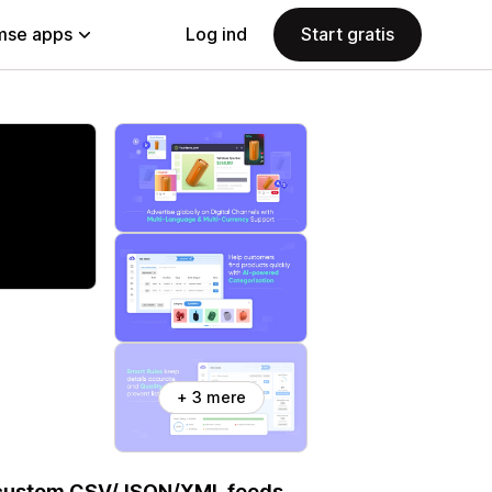
se apps
Log ind
Start gratis
+ 3 mere
te custom CSV/JSON/XML feeds.