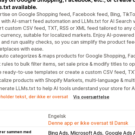
.txt available.
rtise on Google Shopping feed, Facebook feed, Bing, TikT
with AI-smart feed automation and LLMs.txt for AI Search vis
t custom CSV feed, TXT, RSS or XML feed tailored to any 
-currency, suitable for localized markets. Enjoy AI-powered
 and run quality checks, so you can simplify the product f
tplaces with ease.
 auto categorizes & maps products for Google Shopping, F
 rules to bulk filter items, set sale price & modify titles to 
e ready-to-use templates or create a custom CSV feed, T
alize products with Shopify Markets, multi-language & mult
erate LLMs.txt to help AI tools understand your store for 
holder tekst, der ikke er oversat
Vis oversættelse
Engelsk
Denne app er ikke oversat til Dansk
rer sammen med
Bing Ads, Microsoft Ads
Google Ads 