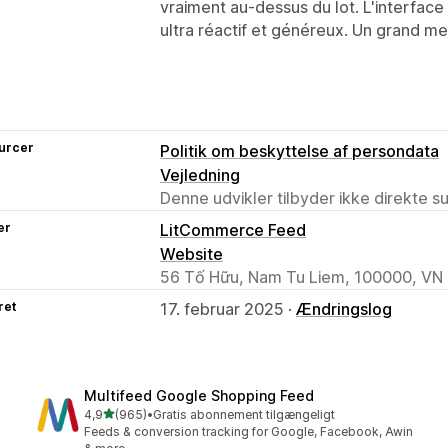
vraiment au-dessus du lot. L'interface e
ultra réactif et généreux. Un grand me
urcer
Politik om beskyttelse af persondata
Vejledning
Denne udvikler tilbyder ikke direkte s
er
LitCommerce Feed
Website
56 Tố Hữu, Nam Tu Liem, 100000, VN
ret
17. februar 2025 ·
Ændringslog
Multifeed Google Shopping Feed
ud af 5 stjerner
4,9
(965)
•
Gratis abonnement tilgængeligt
965 anmeldelser i alt
Feeds & conversion tracking for Google, Facebook, Awin