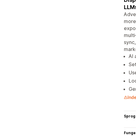
LLMs
Adve
more 
expor
multi
sync,
marke
AI
Set
Us
Loc
Gen
Inde
Sprog
Funge