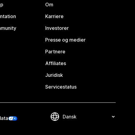
lp
Om
ntation
Karriere
mmunity
Investorer
Presse og medier
Partnere
Affiliates
Juridisk
Servicestatus
data