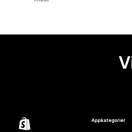
Pinterest
V
Appkategorier