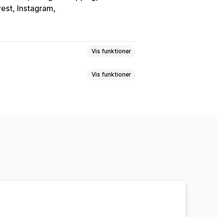
rest, Instagram
Vis funktioner
Vis funktioner
tafelter
Tilpassede formularer
ning
Produktsynkronisering
ivaluta
Synkronisering af varianter
asseupload
ortegnelser
ing
Butiksopdateringer
Målretningsspecifikke feeds
ring
Tilpassede regler