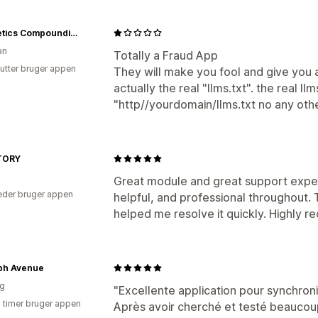
Cosmetics Compounding
an
Totally a Fraud App
utter bruger appen
They will make you fool and give you a 
actually the real "llms.txt". the real ll
"http//yourdomain/llms.txt no any other
TORY
Great module and great support expe
der bruger appen
helpful, and professional throughout
helped me resolve it quickly. Highly
ph Avenue
ig
"Excellente application pour synchro
7 timer bruger appen
Après avoir cherché et testé beaucou