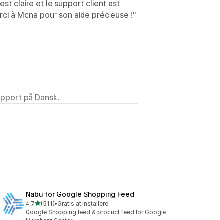
st claire et le support client est
rci à Mona pour son aide précieuse !"
upport på Dansk.
Nabu for Google Shopping Feed
ud af 5 stjerner
4,7
(511)
•
Gratis at installere
511 anmeldelser i alt
Google Shopping feed & product feed for Google