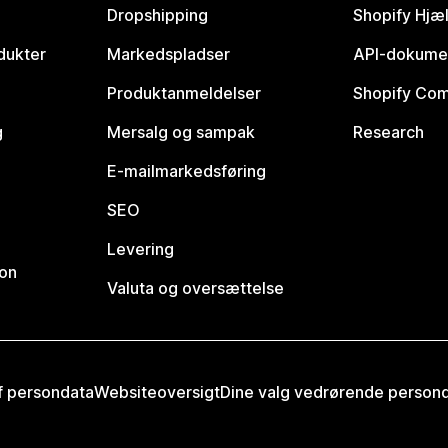
Dropshipping
Shopify Hjæ
dukter
Markedspladser
API-dokume
Produktanmeldelser
Shopify Co
g
Mersalg og sampak
Research
E-mailmarkedsføring
SEO
Levering
ion
Valuta og oversættelse
af persondata
Websiteoversigt
Dine valg vedrørende person