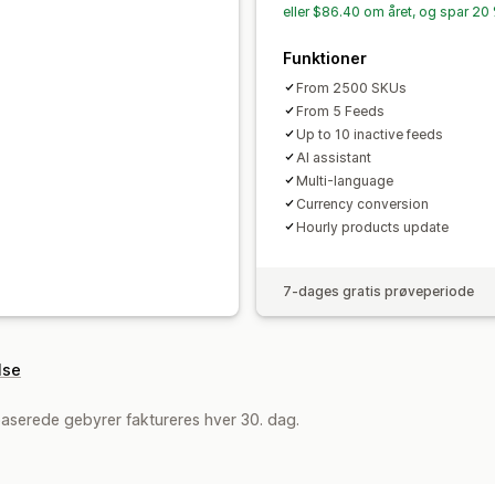
eller $86.40 om året, og spar 20
Funktioner
From 2500 SKUs
From 5 Feeds
Up to 10 inactive feeds
AI assistant
Multi-language
Currency conversion
Hourly products update
7-dages gratis prøveperiode
lse
aserede gebyrer faktureres hver 30. dag.