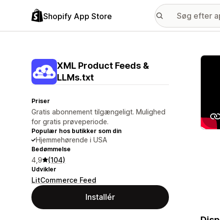
Shopify App Store
Galle
XML Product Feeds &
LLMs.txt
Priser
Gratis abonnement tilgængeligt. Mulighed
for gratis prøveperiode.
Populær hos butikker som din
Hjemmehørende i USA
Bedømmelse
4,9
(104)
Udvikler
LitCommerce Feed
Installér
Disp