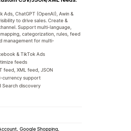
ok Ads, ChatGPT (OpenAI), Awin &
ibility to drive sales. Create &
channel. Support multi-language,
 mapping, categorization, rules, feed
eed management for multi-
acebook & TikTok Ads
optimize feeds
XT feed, XML feed, JSON
i-currency support
AI Search discovery
Account
Google Shopping