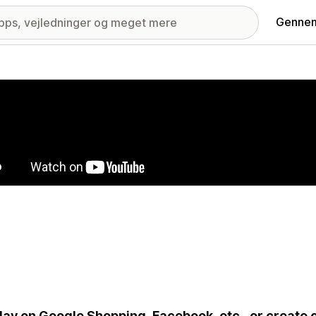
Gennem
ri med udvalgte billeder
lay on Google Shopping, Facebook, etc., or crea