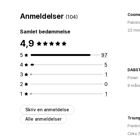
Anmeldelser
(104)
Pakist
22 min
Samlet bedømmelse
4,9
5
97
4
5
DABS
3
1
Polen
2
0
9 måne
1
1
Skriv en anmeldelse
Trium
Alle anmeldelser
Frankr
Cirka 