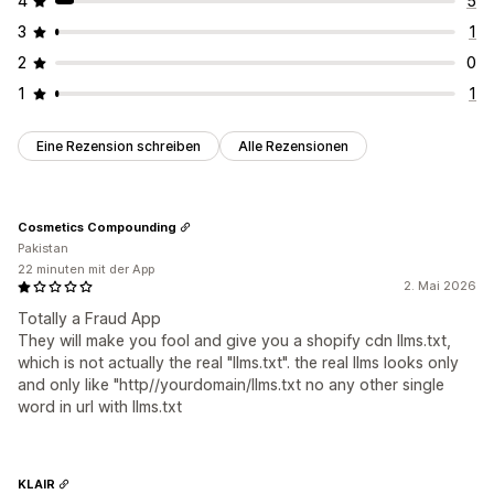
4
5
3
1
2
0
1
1
Eine Rezension schreiben
Alle Rezensionen
Cosmetics Compounding
Pakistan
22 minuten mit der App
2. Mai 2026
Totally a Fraud App
They will make you fool and give you a shopify cdn llms.txt,
which is not actually the real "llms.txt". the real llms looks only
and only like "http//yourdomain/llms.txt no any other single
word in url with llms.txt
KLAIR