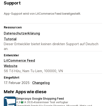
Support
App-Support wird von LitCommerce Feed bereitgestellt.
Ressourcen
Datenschutzerklärung
Tutorial
Dieser Entwickler bietet keinen direkten Support auf Deutsch
an.
Entwickler
LitCommerce Feed
Website
56 Tố Hữu, Nam Tu Liem, 100000, VN
Eingeführt
17. Februar 2025 ·
Changelog
Mehr Apps wie diese
Simprosys Google Shopping Feed
von 5 Sternen
4,9
(4.353)
•
Kostenloser Test verfügbar
4353 Rezensionen insgesamt
Übermittelt Feeds für Google Shopping, Microsoft, Meta und