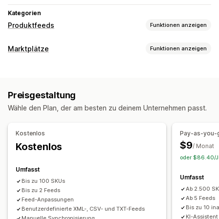
Kategorien
Produktfeeds
Funktionen anzeigen
Feed-Anpassung
Marktplätze
Funktionen anzeigen
Attributfilterung
Attributzuordnung
Metafelder
Angebotsmanagement
Benutzerdefinierte Formeln
Benutzerdefinierte Regeln
Feedautomatisierung
Produktfeed
Lokales Inventar
Lokalisierte Feeds
Mehrere Währungen
Preisgestaltung
Produktsynchronisierung
Synchronisierung von Angeboten
Synchronisierung von Varianten
Wähle den Plan, der am besten zu deinem Unternehmen passt.
Landeswährung
Massenupload
Feed-Management
Benutzerdefinierte Angebote
Angebotsanalyse
Produktsynchronisierung
Massenbearbeitung
Kostenlos
Pay-as-you-
Bestellverwaltung
Shop-Updates
Geplante Synchronisierung
$9
Kostenlos
/ Monat
Einheitliches Dashboard
Inventarsynchronisierung
Produktauswahl
Zielgruppenspezifische Feeds
oder $86.40/Ja
Benutzerdefinierte Regeln
Feed-Optimierung
Multiformat
Umfasst
Umfasst
Bis zu 100 SKUs
Ab 2.500 S
Bis zu 2 Feeds
Ab 5 Feeds
Feed-Anpassungen
Bis zu 10 in
Benutzerdefinierte XML-, CSV- und TXT-Feeds
KI-Assistent
Manuelle Synchronisierung