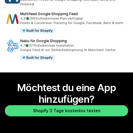
Pinterest
Multifeed Google Shopping Feed
von 5 Sternen
4,9
(966)
•
Kostenloser Plan verfügbar
966 Rezensionen insgesamt
Feeds & Conversion-Tracking für Google, Facebook, Awin & mehr
Built for Shopify
Nabu für Google Shopping
von 5 Sternen
4,7
(511)
•
Kostenlose Installation
511 Rezensionen insgesamt
Google Feed KI zur Verkaufssteigerung im Merchant Center
Built for Shopify
Möchtest du eine App
hinzufügen?
Shopify 3 Tage kostenlos testen