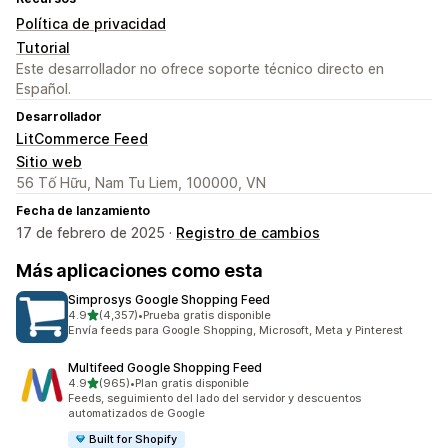
Política de privacidad
Tutorial
Este desarrollador no ofrece soporte técnico directo en
Español.
Desarrollador
LitCommerce Feed
Sitio web
56 Tố Hữu, Nam Tu Liem, 100000, VN
Fecha de lanzamiento
17 de febrero de 2025 ·
Registro de cambios
Más aplicaciones como esta
Simprosys Google Shopping Feed
de 5 estrellas
4.9
(4,357)
•
Prueba gratis disponible
4357 reseñas en total
Envía feeds para Google Shopping, Microsoft, Meta y Pinterest
Multifeed Google Shopping Feed
de 5 estrellas
4.9
(965)
•
Plan gratis disponible
965 reseñas en total
Feeds, seguimiento del lado del servidor y descuentos
automatizados de Google
Built for Shopify