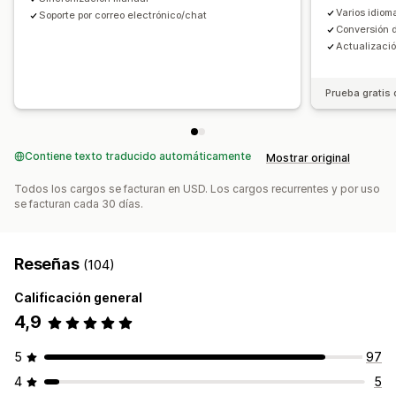
Varios idiom
Soporte por correo electrónico/chat
Conversión d
Actualizaci
Prueba gratis 
Contiene texto traducido automáticamente
Mostrar original
Todos los cargos se facturan en USD. Los cargos recurrentes y por uso
se facturan cada 30 días.
Reseñas
(104)
Calificación general
4,9
5
97
4
5