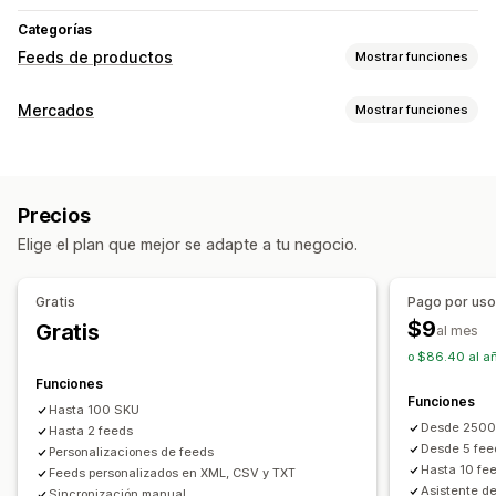
Categorías
Feeds de productos
Mostrar funciones
Personalización de feed
Mercados
Mostrar funciones
Filtros de atributos
Mapeo de atributos
Metacampos
Gestión de publicaciones
Fórmulas personalizadas
Reglas personalizadas
Automatización de feed
Feed de productos
Inventario local
Feeds localizados
Múltiples monedas
Precios
Sincronización de productos
Sincronización de ofertas
Sincronización de variantes
Elige el plan que mejor se adapte a tu negocio.
Moneda local
Subida masiva
Gestión de feed
Publicaciones personalizadas
Sincronización de productos
Edición masiva
Gratis
Pago por us
Informes y estadísticas de publicaciones
Actualizaciones de tienda
Sincronización programada
$9
Gratis
al mes
Administración de pedidos
Selección de productos
o $86.40 al a
Panel de control unificado
Sincronización de inventario
Feeds de públicos objetivos específicos
Funciones
Funciones
Reglas personalizadas
Optimización de feed
Múltiples formatos
Hasta 100 SKU
Desde 2500
Hasta 2 feeds
Desde 5 fee
Personalizaciones de feeds
Hasta 10 fee
Feeds personalizados en XML, CSV y TXT
Asistente de
Sincronización manual