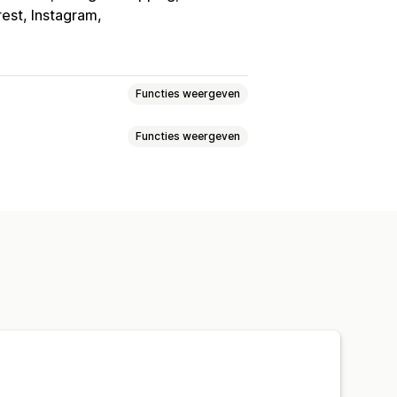
rest, Instagram
Functies weergeven
Functies weergeven
Metavelden
Aangepaste formules
Gelokaliseerde feeds
ed
Productsynchronisatie
ie
Bulkupload
 van vermeldingen
g
Winkelupdates
ctie
Targetspecifieke locaties
nisatie
Aangepaste regels