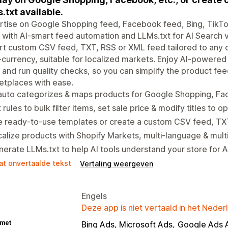
.txt available.
rtise on Google Shopping feed, Facebook feed, Bing, TikT
with AI-smart feed automation and LLMs.txt for AI Search vis
t custom CSV feed, TXT, RSS or XML feed tailored to any 
-currency, suitable for localized markets. Enjoy AI-powered
 and run quality checks, so you can simplify the product f
tplaces with ease.
 auto categorizes & maps products for Google Shopping, F
 rules to bulk filter items, set sale price & modify titles to 
e ready-to-use templates or create a custom CSV feed, T
alize products with Shopify Markets, multi-language & mult
erate LLMs.txt to help AI tools understand your store for 
at onvertaalde tekst
Vertaling weergeven
Engels
Deze app is niet vertaald in het Neder
 met
Bing Ads, Microsoft Ads
Google Ads 