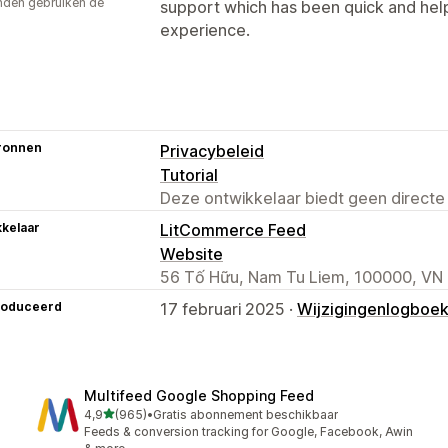
den gebruiken de
support which has been quick and helpf
experience.
ronnen
Privacybeleid
Tutorial
Deze ontwikkelaar biedt geen directe
kelaar
LitCommerce Feed
Website
56 Tố Hữu, Nam Tu Liem, 100000, VN
roduceerd
17 februari 2025 ·
Wijzigingenlogboe
Multifeed Google Shopping Feed
van 5 sterren
4,9
(965)
•
Gratis abonnement beschikbaar
965 recensies in totaal
Feeds & conversion tracking for Google, Facebook, Awin