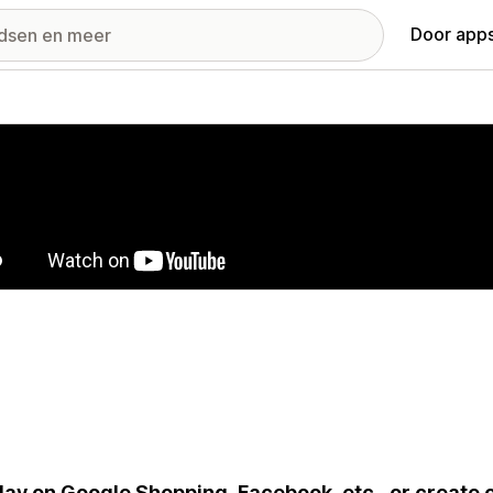
Door apps
ij met uitgelichte afbeeldingen
lay on Google Shopping, Facebook, etc., or crea