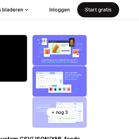
 bladeren
Inloggen
Start gratis
+ nog 3
te custom CSV/JSON/XML feeds.