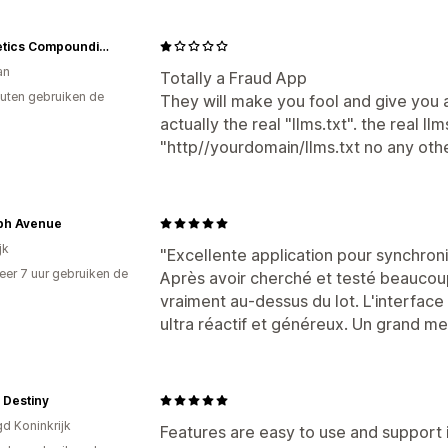
Cosmetics Compounding
an
Totally a Fraud App
uten gebruiken de
They will make you fool and give you a 
actually the real "llms.txt". the real ll
"http//yourdomain/llms.txt no any other
ph Avenue
jk
"Excellente application pour synchro
er 7 uur gebruiken de
Après avoir cherché et testé beaucou
vraiment au-dessus du lot. L'interface e
ultra réactif et généreux. Un grand me
 Destiny
gd Koninkrijk
Features are easy to use and support i