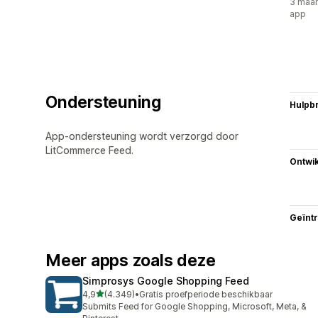
3 maan
app
Ondersteuning
Hulpb
App-ondersteuning wordt verzorgd door
LitCommerce Feed.
Ontwik
Geïnt
Meer apps zoals deze
Simprosys Google Shopping Feed
van 5 sterren
4,9
(4.349)
•
Gratis proefperiode beschikbaar
4349 recensies in totaal
Submits Feed for Google Shopping, Microsoft, Meta, &