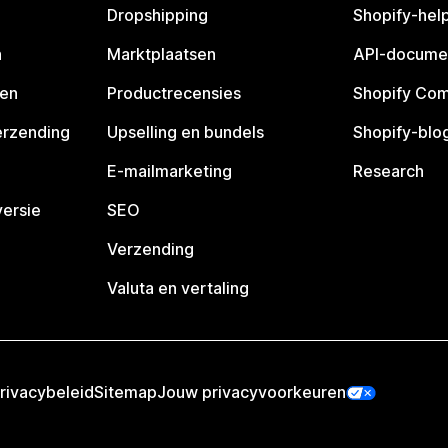
Dropshipping
Shopify-hel
n
Marktplaatsen
API-docume
pen
Productrecensies
Shopify Co
erzending
Upselling en bundels
Shopify-blo
E-mailmarketing
Research
ersie
SEO
Verzending
Valuta en vertaling
rivacybeleid
Sitemap
Jouw privacyvoorkeuren