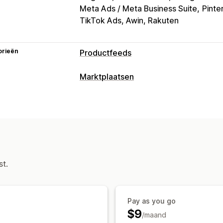
Meta Ads / Meta Business Suite
Pinte
TikTok Ads, Awin, Rakuten
orieën
Productfeeds
Aanpassing van feeds
Marktplaatsen
Kenmerkfiltering
Kenmerktoewijzing
Vermeldingsbeheer
Aangepaste regels
Lokale voorraad
Automatisering van feeds
Productfe
Meerdere valuta
Variantsynchronisat
Aanbodsynchronisatie
Lokale valuta
Feedbeheer
Aangepaste vermeldingen
Analytics
Productsynchronisatie
Bulkbewerkin
Bestellingenbeheer
st.
Geplande synchronisatie
Productsele
Centraal dashboard
Voorraadsynchro
Feedoptimalisatie
Multi-format
Pay as you go
$9
/maand