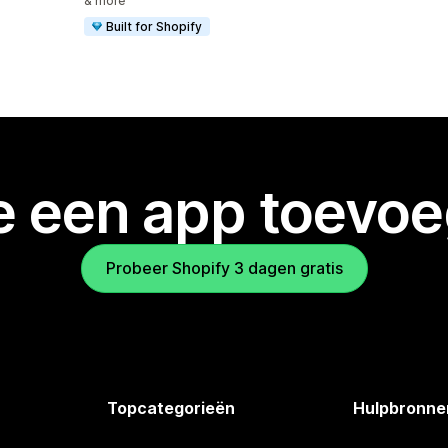
& more
Built for Shopify
je een app toevo
Probeer Shopify 3 dagen gratis
Topcategorieën
Hulpbronne