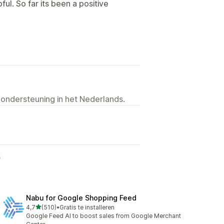
ul. So far its been a positive
 ondersteuning in het Nederlands.
k
Nabu for Google Shopping Feed
van 5 sterren
4,7
(510)
•
Gratis te installeren
510 recensies in totaal
Google Feed AI to boost sales from Google Merchant