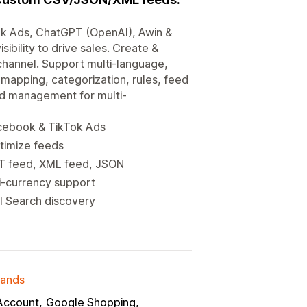
ok Ads, ChatGPT (OpenAI), Awin &
ibility to drive sales. Create &
channel. Support multi-language,
 mapping, categorization, rules, feed
eed management for multi-
acebook & TikTok Ads
optimize feeds
XT feed, XML feed, JSON
i-currency support
AI Search discovery
lands
Account
Google Shopping