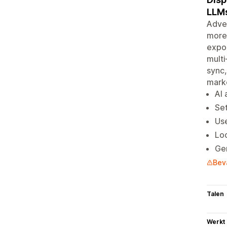
LLMs
Adve
more 
expor
multi
sync,
marke
AI
Set
Us
Loc
Gen
Bev
Talen
Werkt