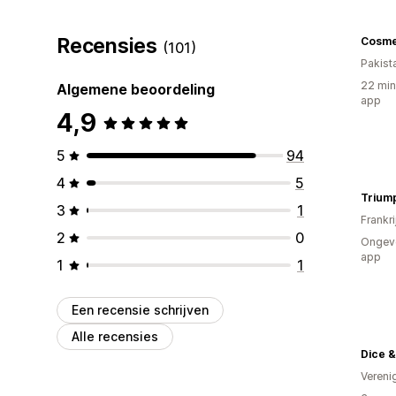
Recensies
(101)
Pakist
22 min
Algemene beoordeling
app
4,9
5
94
4
5
Trium
3
1
Frankri
2
0
Ongeve
app
1
1
Een recensie schrijven
Alle recensies
Dice &
Vereni