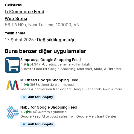
Geliştirici
LitCommerce Feed
Web Sitesi
56 Tố Hữu, Nam Tu Liem, 100000, VN
Yayınlanma
17 Şubat 2025 ·
Değişiklik günlüğü
Buna benzer diğer uygulamalar
Simprosys Google Shopping Feed
5 yıldız üzerinden
4,9
(4.347)
•
Ücretsiz deneme kullanılabilir
toplam 4347 değerlendirme
Submits Feed for Google Shopping, Microsoft, Meta, & Pinterest
Multifeed Google Shopping Feed
5 yıldız üzerinden
4,9
(965)
•
Ücretsiz plan mevcut
toplam 965 değerlendirme
Feeds & conversion tracking for Google, Facebook, Awin & more
Built for Shopify
Nabu for Google Shopping Feed
5 yıldız üzerinden
4,7
(510)
•
Ücretsiz yükleme
toplam 510 değerlendirme
Google Feed AI to boost sales from Google Merchant Center
Built for Shopify