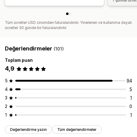
7 günlük ücre
Tüm ücretler USD cinsinden faturalandırılır. Yinelenen ve kullanıma dayalı
ücretler 30 günde bir faturalandırılır.
Değerlendirmeler
(101)
Toplam puan
4,9
5
94
4
5
3
1
2
0
1
1
Değerlendirme yazın
Tüm değerlendirmeler