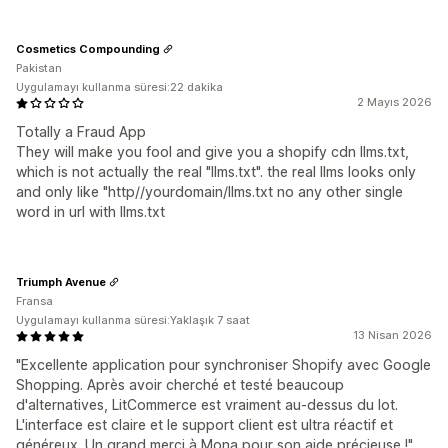
Cosmetics Compounding
Pakistan
Uygulamayı kullanma süresi:22 dakika
2 Mayıs 2026
Totally a Fraud App
They will make you fool and give you a shopify cdn llms.txt,
which is not actually the real "llms.txt". the real llms looks only
and only like "http//yourdomain/llms.txt no any other single
word in url with llms.txt
Triumph Avenue
Fransa
Uygulamayı kullanma süresi:Yaklaşık 7 saat
13 Nisan 2026
"Excellente application pour synchroniser Shopify avec Google
Shopping. Après avoir cherché et testé beaucoup
d'alternatives, LitCommerce est vraiment au-dessus du lot.
L'interface est claire et le support client est ultra réactif et
généreux. Un grand merci à Mona pour son aide précieuse !"