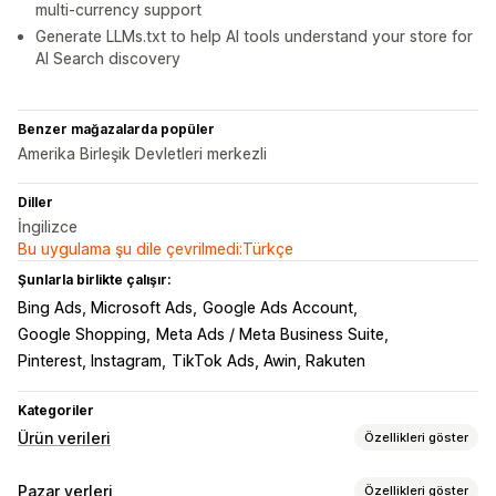
multi-currency support
Generate LLMs.txt to help AI tools understand your store for
AI Search discovery
Benzer mağazalarda popüler
Amerika Birleşik Devletleri merkezli
Diller
İngilizce
Bu uygulama şu dile çevrilmedi:Türkçe
Şunlarla birlikte çalışır:
Bing Ads, Microsoft Ads
Google Ads Account
Google Shopping
Meta Ads / Meta Business Suite
Pinterest, Instagram
TikTok Ads, Awin, Rakuten
Kategoriler
Ürün verileri
Özellikleri göster
Akış özelleştirme
Pazar yerleri
Özellikleri göster