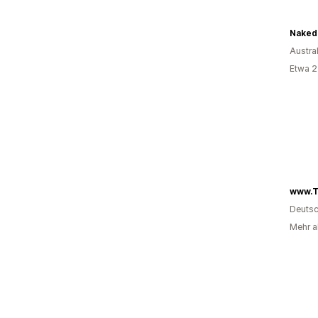
Naked
Austra
Etwa 2
www.T
Deutsc
Mehr al