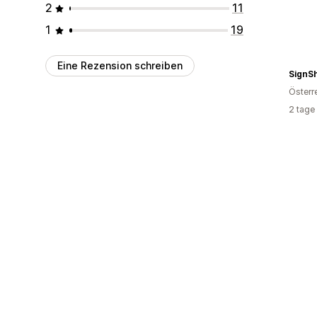
2
11
1
19
Eine Rezension schreiben
SignSh
Österr
2 tage