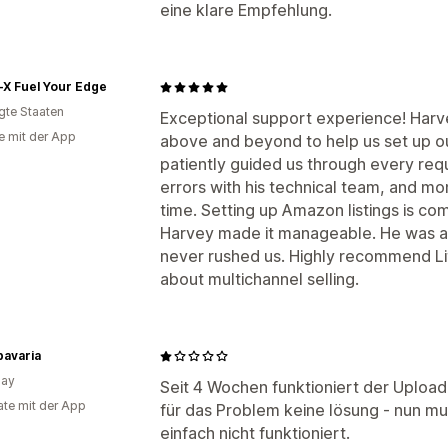
eine klare Empfehlung.
-X Fuel Your Edge
igte Staaten
Exceptional support experience! Har
e mit der App
above and beyond to help us set up ou
patiently guided us through every req
errors with his technical team, and mon
time. Setting up Amazon listings is c
Harvey made it manageable. He was al
never rushed us. Highly recommend L
about multichannel selling.
bavaria
uay
Seit 4 Wochen funktioniert der Upload
te mit der App
für das Problem keine lösung - nun mus
einfach nicht funktioniert.