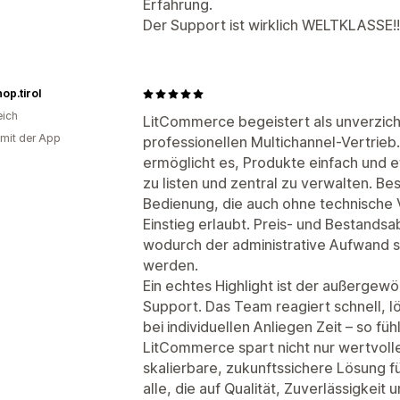
Erfahrung.
Der Support ist wirklich WELTKLASSE!!
op.tirol
eich
LitCommerce begeistert als unverzich
 mit der App
professionellen Multichannel-Vertrieb.
ermöglicht es, Produkte einfach und e
zu listen und zentral zu verwalten. Be
Bedienung, die auch ohne technische 
Einstieg erlaubt. Preis- und Bestandsa
wodurch der administrative Aufwand s
werden.
Ein echtes Highlight ist der außergew
Support. Das Team reagiert schnell, l
bei individuellen Anliegen Zeit – so fü
LitCommerce spart nicht nur wertvolle
skalierbare, zukunftssichere Lösung 
alle, die auf Qualität, Zuverlässigkeit