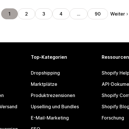
Weiter
1
2
3
4
…
90
Top-Kategorien
Ressourcen
Dropshipping
Shopify Hel
Marktplätze
API-Dokume
en
Produktrezensionen
Shopify Co
 Versand
Upselling und Bundles
Shopify Blo
E-Mail-Marketing
Forschung