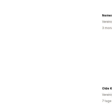
Nemes
Verein
3 mona
Olde 
Verein
7 tage