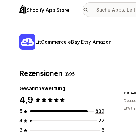
Shopify App Store
LitCommerce eBay Etsy Amazon +
Rezensionen
(895)
Gesamtbewertung
DDD-d
4,9
Deutsc
Etwa 2
5
832
4
27
3
6