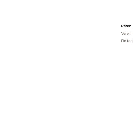
Patch 
Verein
Ein ta