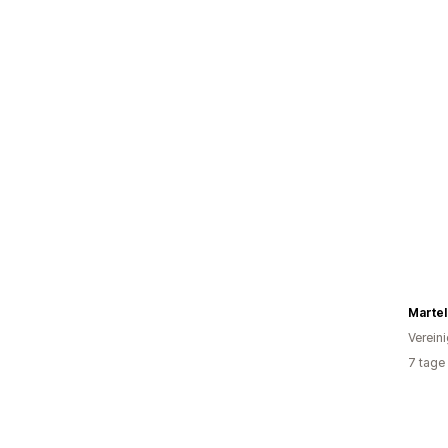
Martel
Verein
7 tage