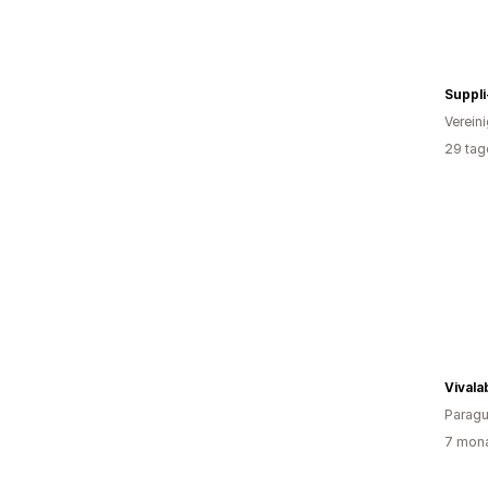
Suppli
Verein
29 tag
Vivala
Parag
7 mona