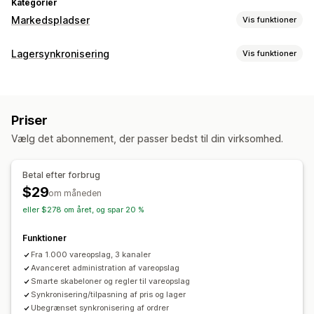
Kategorier
Markedspladser
Vis funktioner
Håndtering af fortegnelse
Lagersynkronisering
Vis funktioner
Produktfeed
Produktsynkronisering
Lokal valuta
Synkroniseringstype
Masseupload
Tilpassede fortegnelser
Ordrer
Priser
Produktdetaljer
Varianter
SKU’er
Analyse af fortegnelser
Priser
Flere kanaler
Flere butikker
Realtid
Tilpasset
Ordrestyring
Vælg det abonnement, der passer bedst til din virksomhed.
Notifikationer og rapporter
Klargøring på flere lokationer
Masseordrer
Automatiserede underretninger
Ordreopdateringer
Ordresynkronisering
Sporingssynkronisering
Betal efter forbrug
Fejlrapporter
Lagerunderretninger
Samlet kontrolpanel
Lagersynkronisering
$29
om måneden
Underretninger om lav lagerbeholdning
Tilpassede regler
eller $278 om året, og spar 20 %
Dataimport og -eksport
Effektivitetsparametre
Funktioner
Status i realtid
Detaljerede logs
Fra 1.000 vareopslag, 3 kanaler
Avanceret administration af vareopslag
Smarte skabeloner og regler til vareopslag
Synkronisering/tilpasning af pris og lager
Ubegrænset synkronisering af ordrer