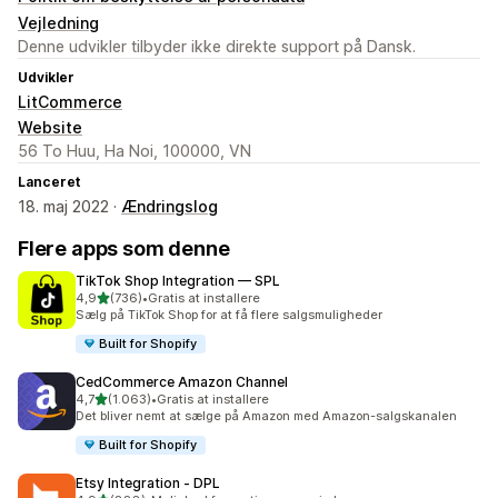
Vejledning
Denne udvikler tilbyder ikke direkte support på Dansk.
Udvikler
LitCommerce
Website
56 To Huu, Ha Noi, 100000, VN
Lanceret
18. maj 2022 ·
Ændringslog
Flere apps som denne
TikTok Shop Integration — SPL
ud af 5 stjerner
4,9
(736)
•
Gratis at installere
736 anmeldelser i alt
Sælg på TikTok Shop for at få flere salgsmuligheder
Built for Shopify
CedCommerce Amazon Channel
ud af 5 stjerner
4,7
(1.063)
•
Gratis at installere
1063 anmeldelser i alt
Det bliver nemt at sælge på Amazon med Amazon-salgskanalen
Built for Shopify
Etsy Integration ‑ DPL