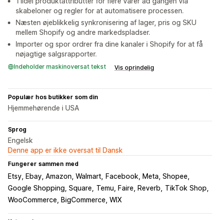
Tildel produktattributter for flere varer ad gangen via
skabeloner og regler for at automatisere processen.
Næsten øjeblikkelig synkronisering af lager, pris og SKU
mellem Shopify og andre markedspladser.
Importer og spor ordrer fra dine kanaler i Shopify for at få
nøjagtige salgsrapporter.
Indeholder maskinoversat tekst
Vis oprindelig
Populær hos butikker som din
Hjemmehørende i USA
Sprog
Engelsk
Denne app er ikke oversat til Dansk
Fungerer sammen med
Etsy, Ebay, Amazon, Walmart
Facebook, Meta, Shopee
Google Shopping, Square
Temu, Faire, Reverb
TikTok Shop
WooCommerce, BigCommerce, WIX