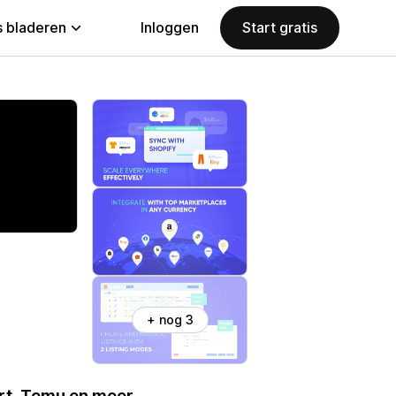
 bladeren
Inloggen
Start gratis
+ nog 3
rt, Temu en meer.