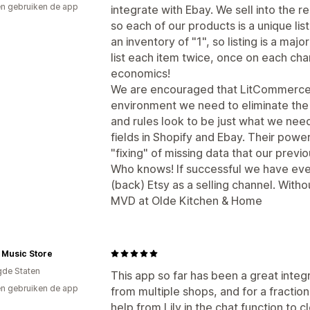
n gebruiken de app
integrate with Ebay. We sell into the 
so each of our products is a unique listi
an inventory of "1", so listing is a maj
list each item twice, once on each cha
economics!
We are encouraged that LitCommerce wi
environment we need to eliminate the d
and rules look to be just what we nee
fields in Shopify and Ebay. Their power
"fixing" of missing data that our previo
Who knows! If successful we have eve
(back) Etsy as a selling channel. Witho
MVD at Olde Kitchen & Home
 Music Store
gde Staten
This app so far has been a great integr
n gebruiken de app
from multiple shops, and for a fraction
help from Lily in the chat function to c