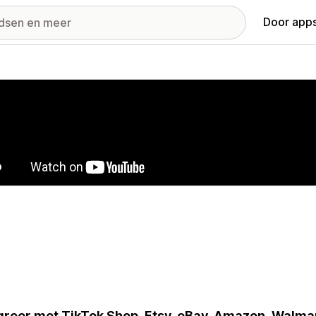
Door apps
ij met uitgelichte afbeeldingen
greer met TikTok Shop, Etsy, eBay, Amazon, Walma