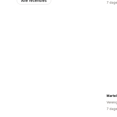
Alle recensies
7 dage
Martel
Vereni
7 dage