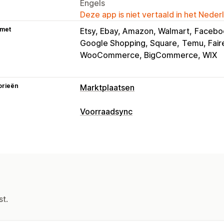
Engels
Deze app is niet vertaald in het Neder
 met
Etsy, Ebay, Amazon, Walmart
Facebo
Google Shopping, Square
Temu, Fair
WooCommerce, BigCommerce, WIX
orieën
Marktplaatsen
Vermeldingsbeheer
Voorraadsync
Productfeed
Productsynchronisatie
Synchronisatietype
Aangepaste vermeldingen
Analytics
Bestellingen
Prijzen
Productdetails
Bestellingenbeheer
Meerdere winkels
Realtime
Aangep
Fulfilment op meerdere locaties
Bulk
Meldingen en rapporten
Synchronisatie van bestellingen
Sync
Geautomatiseerde meldingen
Update
st.
Centraal dashboard
Voorraadsynchro
Voorraadmeldingen
Meldingen bij la
Gegevensimport en -export
Prestati