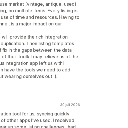
reuse market (vintage, antique, used)
ng, no multiple items. Every listing is
or use of time and resources. Having to
nnel, is a major impact on our
ll provide the rich integration
uplication. Their listing templates
d fix in the gaps between the data
 of their toolkit may relieve us of the
us integration app left us with!
n have the tools we need to add
ut wearing ourselves out :).
30 juli 2026
ation tool for us, syncing quickly
 of other apps I've used. I received
lear up some listing challenges I had