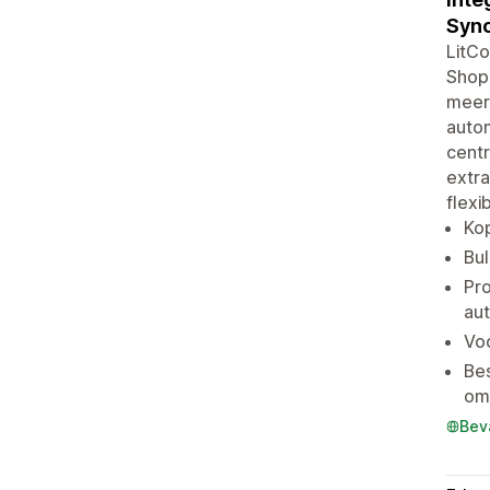
Sync
LitCo
Shop
meer
autom
centr
extra
flexi
Kop
Bul
Pr
au
Voo
Bes
om
Bev