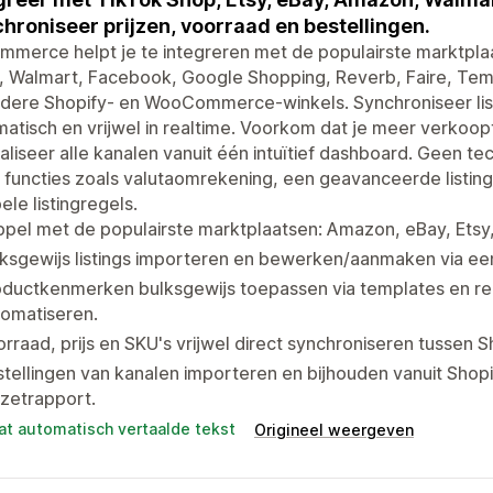
hroniseer prijzen, voorraad en bestellingen.
mmerce helpt je te integreren met de populairste marktpla
, Walmart, Facebook, Google Shopping, Reverb, Faire, Tem
dere Shopify- en WooCommerce-winkels. Synchroniseer list
atisch en vrijwel in realtime. Voorkom dat je meer verkoop
aliseer alle kanalen vanuit één intuïtief dashboard. Geen tec
 functies zoals valutaomrekening, een geavanceerde listing-
bele listingregels.
pel met de populairste marktplaatsen: Amazon, eBay, Etsy, 
ksgewijs listings importeren en bewerken/aanmaken via een 
oductkenmerken bulksgewijs toepassen via templates en re
tomatiseren.
rraad, prijs en SKU's vrijwel direct synchroniseren tussen 
tellingen van kanalen importeren en bijhouden vanuit Shop
zetrapport.
at automatisch vertaalde tekst
Origineel weergeven