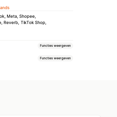
lands
ok, Meta, Shopee
e, Reverb
TikTok Shop
Functies weergeven
Functies weergeven
Lokale valuta
Bulkupload
 van vermeldingen
Varianten
SKU's
Meerdere kanalen
ast
bestellingen
hronisatie van tracking
s van bestellingen
Foutrapporten
nisatie
Aangepaste regels
ge voorraad
estatistieken
Status in realtime