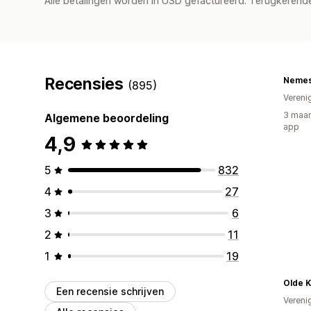
Alle betalingen worden in USD gefactureerd. Terugkeren
Recensies
Nemes
(895)
Vereni
3 maan
Algemene beoordeling
app
4,9
5
832
4
27
3
6
2
11
1
19
Olde 
Een recensie schrijven
Vereni