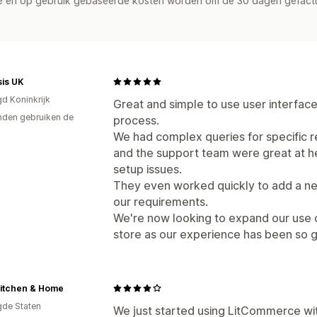
de en op gebruik gebaseerde kosten worden om de 30 dagen gefact
is UK
gd Koninkrijk
Great and simple to use user interface
den gebruiken de
process.
We had complex queries for specific r
and the support team were great at hel
setup issues.
They even worked quickly to add a new
our requirements.
We're now looking to expand our use 
store as our experience has been so 
Kitchen & Home
gde Staten
We just started using LitCommerce wit