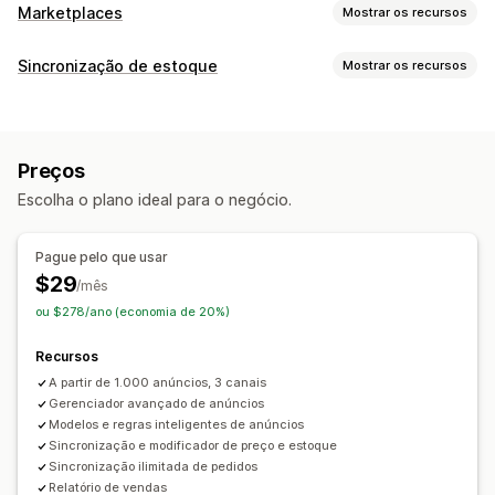
Marketplaces
Mostrar os recursos
Gerenciamento de listagem
Sincronização de estoque
Mostrar os recursos
Feed de produtos
Sincronização de produtos
Tipo de sincronização
Moeda local
Upload em massa
Listagens personalizadas
Pedidos
Preços
Detalhes do produto
Variantes
SKUs
Análises de listagem
Preços
Multicanal
De várias lojas
Em tempo real
Personalizada
Gerenciamento de pedidos
Escolha o plano ideal para o negócio.
Notificações e relatórios
Processamento de pedidos em vários locais
Alertas automatizados
Atualizações de pedidos
Pedidos em massa
Sincronização de pedidos
Pague pelo que usar
Relatórios de erros
Alertas de estoque
Sincronização de acompanhamento
$29
/mês
Alertas de estoque baixo
Painel de controle unificado
Sincronização de estoque
ou $278/ano (economia de 20%)
Importação e exportação de dados
Regras personalizadas
Recursos
Métricas de desempenho
Status em tempo real
A partir de 1.000 anúncios, 3 canais
Registros detalhados
Gerenciador avançado de anúncios
Modelos e regras inteligentes de anúncios
Sincronização e modificador de preço e estoque
Sincronização ilimitada de pedidos
Relatório de vendas