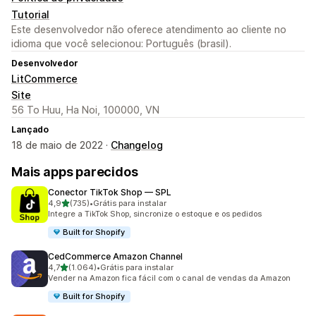
Tutorial
Este desenvolvedor não oferece atendimento ao cliente no
idioma que você selecionou: Português (brasil).
Desenvolvedor
LitCommerce
Site
56 To Huu, Ha Noi, 100000, VN
Lançado
18 de maio de 2022 ·
Changelog
Mais apps parecidos
Conector TikTok Shop — SPL
de 5 estrelas
4,9
(735)
•
Grátis para instalar
735 avaliações ao todo
Integre a TikTok Shop, sincronize o estoque e os pedidos
Built for Shopify
CedCommerce Amazon Channel
de 5 estrelas
4,7
(1.064)
•
Grátis para instalar
1064 avaliações ao todo
Vender na Amazon fica fácil com o canal de vendas da Amazon
Built for Shopify