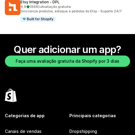
Etsy Integration ‑ DPL
de 5 estrelas
4,9
(888)
•
Avaliação gratuita
888 avaliações ao todo
Sincronize produtos, estoque e pedidos do Etsy - Suporte 24/7
Built for Shopify
Quer adicionar um app?
Faça uma avaliação gratuita da Shopify por 3 dias
Categorias de app
Principais categorias
Canais de vendas
Dropshipping