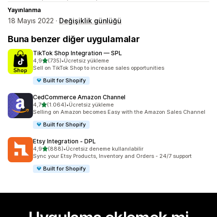
Yayınlanma
18 Mayıs 2022 ·
Değişiklik günlüğü
Buna benzer diğer uygulamalar
TikTok Shop Integration — SPL
5 yıldız üzerinden
4,9
(735)
•
Ücretsiz yükleme
toplam 735 değerlendirme
Sell on TikTok Shop to increase sales opportunities
Built for Shopify
CedCommerce Amazon Channel
5 yıldız üzerinden
4,7
(1.064)
•
Ücretsiz yükleme
toplam 1064 değerlendirme
Selling on Amazon becomes Easy with the Amazon Sales Channel
Built for Shopify
Etsy Integration ‑ DPL
5 yıldız üzerinden
4,9
(888)
•
Ücretsiz deneme kullanılabilir
toplam 888 değerlendirme
Sync your Etsy Products, Inventory and Orders - 24/7 support
Built for Shopify