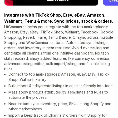
Integrate with TikTok Shop, Etsy, eBay, Amazon,
Walmart, Temu & more. Sync prices, stock & orders.
LitCommerce helps you integrate with the top marketplaces:
Amazon, Etsy, eBay, TikTok Shop, Walmart, Facebook, Google
Shopping, Reverb, Faire, Temu & more; Or sync across multiple
Shopify and WooCommerce stores. Automated sync listings,
orders, and inventory in near real-time. Avoid overselling and
centralize all channels from one intuitive dashboard. No tech
skills required. Enjoy added features like currency conversion,
advanced listing editor, bulk import/listing, and flexible listing
rules.
Connect to top marketplaces: Amazon, eBay, Etsy, TikTok
Shop, Walmart, Faire,...
Bulk import & edit/create listings in an user-friendly interface.
Mass apply product attributes by Templates and Rules to
automate the process.
Near-instant sync inventory, price, SKU among Shopify and
other marketplaces.
Import & keep track of Channels' orders from Shopify for