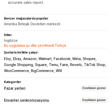
accurate sales report.
Benzer mağazalarda popüler
Amerika Birleşik Devletleri merkezli
Diller
İngilizce
Bu uygulama şu dile çevrilmedi:Türkçe
Şunlarla birlikte çalışır:
Etsy, Ebay, Amazon, Walmart
Facebook, Meta, Shopee
Google Shopping, Square
Temu, Faire, Reverb
TikTok Shop
WooCommerce, BigCommerce, WIX
Kategoriler
Pazar yerleri
Özellikleri göster
Liste kaydı yönetimi
Envanter senkronizasyonu
Özellikleri göster
Ürün verisi
Ürün senkronizasyonu
Yerel para birimi
Senkronizasyon türü