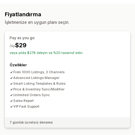
Toplu yükleme
Özel liste kayıtları
Liste kaydı analizleri
Siparişler
Fiyatlar
Ürün ayrıntıları
Varyasyonlar
SKU’lar
Sipariş yönetimi
Fiyatlandırma
Çoklu kanal
Çoklu mağaza
Gerçek zamanlı
Özel
Çoklu konuma gönderim
Toplu siparişler
İşletmenize en uygun planı seçin.
Bildirimler ve raporlar
Sipariş senkronizasyonu
Takip senkronizasyonu
Otomatik uyarılar
Sipariş güncellemeleri
Hata raporları
Birleşik kontrol paneli
Envanter senkronizasyonu
Pay as you go
Envanter uyarıları
Düşük stok uyarıları
Özel kurallar
$29
/ay
İçe ve dışa veri aktarma
Performans metrikleri
veya yılda $278 ödeyin ve %20 tasarruf edin
Gerçek zamanlı durum
Ayrıntılı günlükler
Özellikler
From 1000 Listings, 3 Channels
Advanced Listings Manager
Smart Listing Templates & Rules
Price & Inventory Sync/Modifier
Unlimited Orders Sync
Sales Report
VIP Fast Support
7 günlük ücretsiz deneme