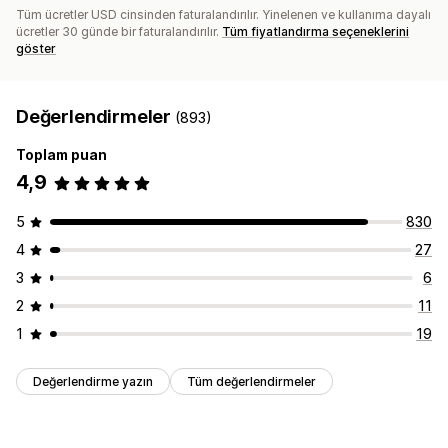
Tüm ücretler USD cinsinden faturalandırılır. Yinelenen ve kullanıma dayalı
ücretler 30 günde bir faturalandırılır.
Tüm fiyatlandırma seçeneklerini
göster
Değerlendirmeler
(893)
Toplam puan
4,9
5
830
4
27
3
6
2
11
1
19
Değerlendirme yazın
Tüm değerlendirmeler