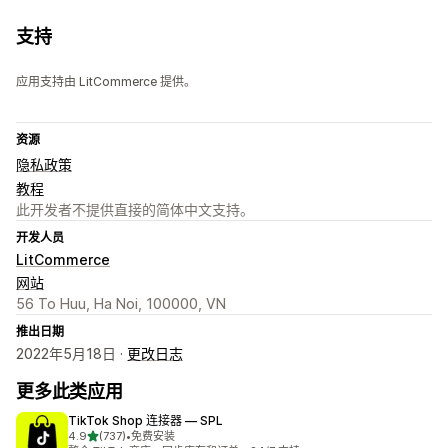
支持
应用支持由 LitCommerce 提供。
资源
隐私政策
教程
此开发者不提供直接的简体中文支持。
开发人员
LitCommerce
网站
56 To Huu, Ha Noi, 100000, VN
推出日期
2022年5月18日 ·
更改日志
更多此类应用
TikTok Shop 连接器 — SPL
星（满分 5 星）
4.9
(737)
•
免费安装
总共 737 条评论