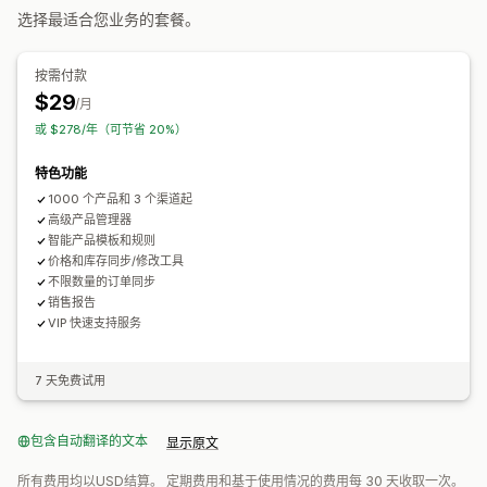
多地点发货
批量订单
订单同步
跟踪同步
统一控制面板
选择最适合您业务的套餐。
通知和报告
库存同步
自定义规则
自动化提醒
订单更新
错误报告
库存提醒
库存不足提醒
按需付款
数据导入和导出
绩效指标
实时状态
详细日志
$29
/月
或 $278/年（可节省 20%）
特色功能
1000 个产品和 3 个渠道起
高级产品管理器
智能产品模板和规则
价格和库存同步/修改工具
不限数量的订单同步
销售报告
VIP 快速支持服务
7 天免费试用
包含自动翻译的文本
显示原文
所有费用均以USD结算。 定期费用和基于使用情况的费用每 30 天收取一次。