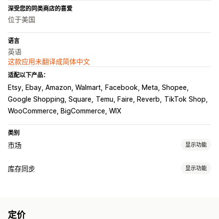
深受您的同类商店的喜爱
位于美国
语言
英语
这款应用未翻译成简体中文
适配以下产品：
Etsy, Ebay, Amazon, Walmart
Facebook, Meta, Shopee
Google Shopping, Square
Temu, Faire, Reverb
TikTok Shop
WooCommerce, BigCommerce, WIX
类别
市场
显示功能
产品页面管理
库存同步
显示功能
产品数据源
产品同步
当地货币
批量上传
自定义产品页面
同步类型
产品页面分析
订单
价格
产品详细信息
多属性
SKU
多渠道
多个商店
实时
订单管理
定价
自定义