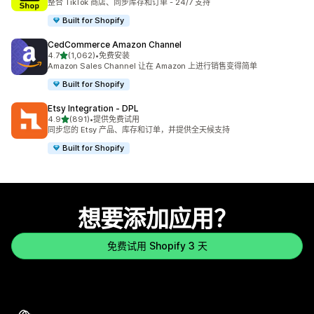
整合 TikTok 商店、同步库存和订单 - 24/7 支持
Built for Shopify
CedCommerce Amazon Channel
星（满分 5 星）
4.7
(1,062)
•
免费安装
总共 1062 条评论
Amazon Sales Channel 让在 Amazon 上进行销售变得简单
Built for Shopify
Etsy Integration ‑ DPL
星（满分 5 星）
4.9
(891)
•
提供免费试用
总共 891 条评论
同步您的 Etsy 产品、库存和订单，并提供全天候支持
Built for Shopify
想要添加应用？
免费试用 Shopify 3 天