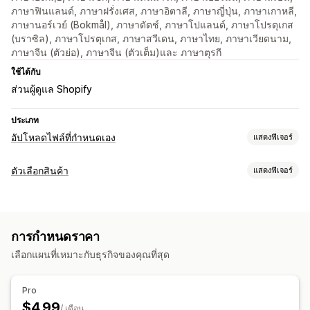
ภาษาฟินแลนด์, ภาษาฝรั่งเศส, ภาษาอิตาลี, ภาษาญี่ปุ่น, ภาษาเกาหลี,
ภาษานอร์เวย์ (Bokmål), ภาษาดัตช์, ภาษาโปแลนด์, ภาษาโปรตุเกส
(บราซิล), ภาษาโปรตุเกส, ภาษาสวีเดน, ภาษาไทย, ภาษาเวียดนาม,
ภาษาจีน (ตัวย่อ), ภาษาจีน (ตัวเต็ม)และ ภาษาตุรกี
ใช้ได้กับ
ส่วนผู้ดูแล Shopify
ประเภท
อัปโหลดไฟล์ที่กำหนดเอง
แสดงฟีเจอร์
ประเภทไฟล์
ตัวเลือกสินค้า
แสดงฟีเจอร์
PNG
JPEG
PSD
PDF
รูปภาพ
ZIP
การปรับแต่ง
การจัดการไฟล์
การอัปโหลดไฟล์
ช่องที่กำหนดเอง
ตัวอย่าง
การกำหนดราคา
เลือกแผนที่เหมาะกับธุรกิจของคุณที่สุด
Pro
$4.99
/ เดือน