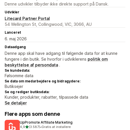
Denne udvikler tilbyder ikke direkte support på Dansk.
Udvikler
Litecard Partner Portal
54 Wellington St, Collingwood, VIC, 3066, AU
Lanceret
6. maj 2026
Dataadgang
Denne app skal have adgang til følgende data for at kunne
fungere i din butik. Se hvorfor i udviklerens
politik om
beskyttelse af persondata
.
Se kundedata:
Følsomme data
Se data om medarbejdere og bidragydere:
Butiksejer
Se og rediger butiksdata:
Kunder, produkter, rabatter, tilpassede data
Se detaljer
Flere apps som denne
UpPromote Affiliate Marketing
ud af 5 stjerner
4,9
(3.587)
•
Gratis at installere
3587 anmeldelser i alt