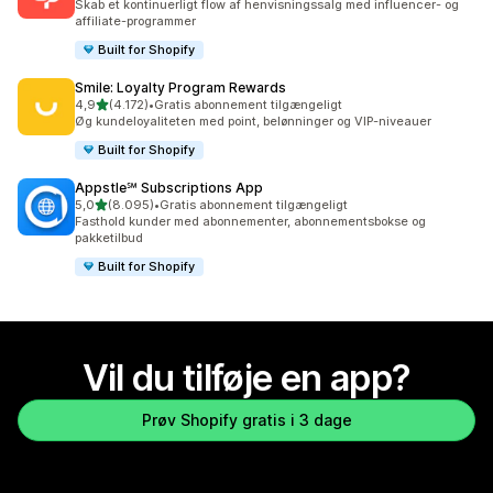
Skab et kontinuerligt flow af henvisningssalg med influencer- og
affiliate-programmer
Built for Shopify
Smile: Loyalty Program Rewards
ud af 5 stjerner
4,9
(4.172)
•
Gratis abonnement tilgængeligt
4172 anmeldelser i alt
Øg kundeloyaliteten med point, belønninger og VIP-niveauer
Built for Shopify
Appstle℠ Subscriptions App
ud af 5 stjerner
5,0
(8.095)
•
Gratis abonnement tilgængeligt
8095 anmeldelser i alt
Fasthold kunder med abonnementer, abonnementsbokse og
pakketilbud
Built for Shopify
Vil du tilføje en app?
Prøv Shopify gratis i 3 dage