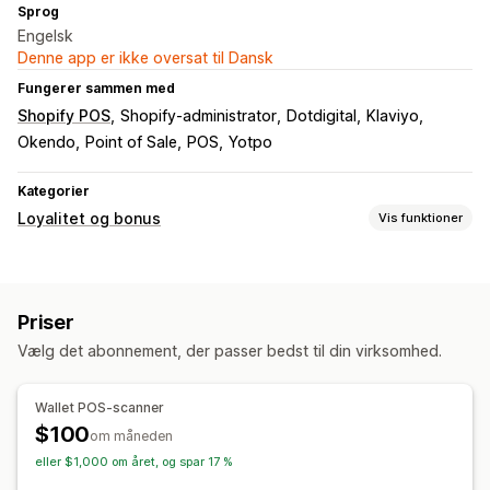
Sprog
Engelsk
Denne app er ikke oversat til Dansk
Fungerer sammen med
Shopify POS
Shopify-administrator
Dotdigital
Klaviyo
Okendo
Point of Sale
POS
Yotpo
Kategorier
Loyalitet og bonus
Vis funktioner
Programtyper
Medlemskaber
VIP-niveauer
Henvisninger
Abonnementer
Priser
Stempelkort
Digitale tegnebøger
Tilpassede programmer
Vælg det abonnement, der passer bedst til din virksomhed.
Belønninger, du kan tilbyde
Point
Rabatter
Kuponer
Gaver
Gavekort
Tilgodebeviser
Wallet POS-scanner
POS-belønninger
Leveringspriser
Gratis levering
$100
om måneden
Gratis produkter
Tidlig adgang
Eksklusiv adgang
eller $1,000 om året, og spar 17 %
Medlemsfordele
Arrangementer
Servicer
Badges