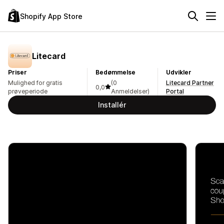
Shopify App Store
Litecard
Priser
Bedømmelse
Udvikler
Mulighed for gratis
(0
Litecard Partner
0,0
prøveperiode
Anmeldelser)
Portal
Installér