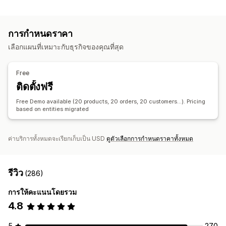
ซิงค์ข้อมูล
ซิงค์สินค้าคงคลัง
ซิงค์คำสั่งซื้อ
ซิงค์ราคา
ซิงค์สินค้า
การกำหนดราคา
การย้ายข้อมูลร้านค้า
เลือกแผนที่เหมาะกับธุรกิจของคุณที่สุด
การส่งออกจำนวนมาก
การนำเข้าตามกำหนดเวลา
FTP/SFTP
การรองรับไฟล์ขนาดใหญ่
การอัปเดตจำนวนมาก
คอลเลกชัน
Free
ลูกค้า
ส่วนลด
สินค้าคงคลัง
เมตาฟิลด์
คำสั่งซื้อ
สินค้า
รีวิว
ติดตั้งฟรี
เปลี่ยนแพลตฟอร์ม
Free Demo available (20 products, 20 orders, 20 customers...). Pricing
based on entities migrated
ค่าบริการทั้งหมดจะเรียกเก็บเป็น USD
ดูตัวเลือกการกำหนดราคาทั้งหมด
รีวิว
(286)
การให้คะแนนโดยรวม
4.8
5
270