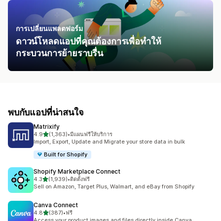
การเปลี่ยนแพลตฟอร์ม
ดาวน์โหลดแอปที่คุณต้องการเพื่อทำให้
กระบวนการย้ายราบรื่น
พบกับแอปที่น่าสนใจ
Matrixify
เต็ม 5 ดาว
4.9
(1,363)
•
มีแผนฟรีให้บริการ
ทั้งหมด 1363 รีวิว
Import, Export, Update and Migrate your store data in bulk
Built for Shopify
Shopify Marketplace Connect
เต็ม 5 ดาว
4.3
(1,939)
•
ติดตั้งฟรี
ทั้งหมด 1939 รีวิว
Sell on Amazon, Target Plus, Walmart, and eBay from Shopify
Canva Connect
เต็ม 5 ดาว
4.8
(387)
•
ฟรี
ทั้งหมด 387 รีวิว
Access your product images and files directly inside Canva