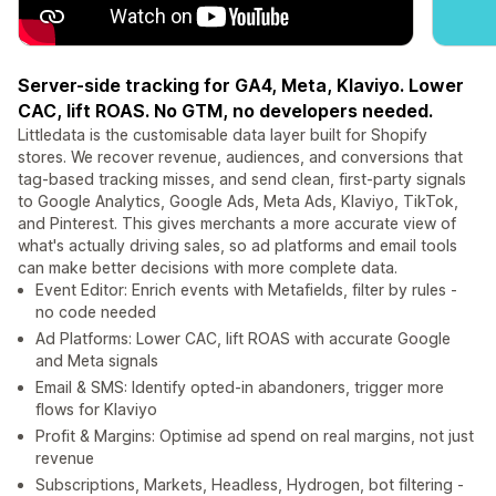
Server-side tracking for GA4, Meta, Klaviyo. Lower
CAC, lift ROAS. No GTM, no developers needed.
Littledata is the customisable data layer built for Shopify
stores. We recover revenue, audiences, and conversions that
tag-based tracking misses, and send clean, first-party signals
to Google Analytics, Google Ads, Meta Ads, Klaviyo, TikTok,
and Pinterest. This gives merchants a more accurate view of
what's actually driving sales, so ad platforms and email tools
can make better decisions with more complete data.
Event Editor: Enrich events with Metafields, filter by rules -
no code needed
Ad Platforms: Lower CAC, lift ROAS with accurate Google
and Meta signals
Email & SMS: Identify opted-in abandoners, trigger more
flows for Klaviyo
Profit & Margins: Optimise ad spend on real margins, not just
revenue
Subscriptions, Markets, Headless, Hydrogen, bot filtering -