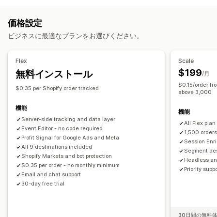
顧客生涯価値 (LTV)
オーディエンスセグメント
類似オーディエンス
マーケティングと販売
価格設定
カスタムオーディエンス
購買層
デバイス
イベント別
チェックアウト分析
購入の追跡
ファネル分析
UTM追跡
ビジネスに最適なプランをお選びください。
ロケーションベース
商品カテゴリー
リターゲティング
カゴ落ち
ピクセル追跡
パフォーマンス分析
Flex
Scale
ビジュアルとレポート
パフォーマンス追跡
広告支出
エンゲージメント指標
ROI分析
$199
無料インストール
/月
複数ストアレポート
データのエクスポート
GDPR準拠
コンバージョントラッキング
顧客獲得単価
購買層分析
$0.15/order fr
$0.35 per Shopify order tracked
UTMアトリビューション
トラフィック元
above 3,000
機能
機能
Server-side tracking and data layer
All Flex plan
Event Editor - no code required
1,500 order
Profit Signal for Google Ads and Meta
Session Enri
All 9 destinations included
Segment des
Shopify Markets and bot protection
Headless an
$0.35 per order - no monthly minimum
Priority sup
Email and chat support
30-day free trial
30日間の無料