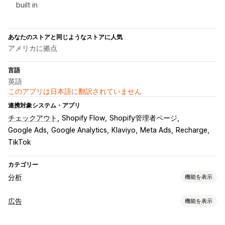
built in
あなたのストアと同じようなストアに人気
アメリカに拠点
言語
英語
このアプリは日本語に翻訳されていません
連携対象システム・アプリ
チェックアウト
Shopify Flow
Shopify管理者ページ
Google Ads
Google Analytics
Klaviyo
Meta Ads
Recharge
TikTok
カテゴリー
分析
機能を表示
お客様の操作動向
広告
機能を表示
イベント追跡
セグメンテーション
ページ閲覧回数
ターゲティング