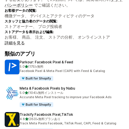
バシーポリシー
でご確認ください。
お客様データの閲覧:
機微データ、 デバイスとアクティビティのデータ
スタッフと協力者のデータの閲覧:
ストアオーナー、 ブログ投稿者
ストアデータを表示および編集:
お客様、 商品、 注文、 ストアの分析、 オンラインストア
詳細を見る
類似のアプリ
Parkour: Facebook Pixel & Feed
5つ星中
5.0
(175)
•
無料
合計レビュー数：175件
Facebook Pixel & Meta Pixel (CAPI) with Feed & Catalog
Built for Shopify
Meta & Facebook Pixels by Nabu
5つ星中
5.0
(104)
•
無料インストール
合計レビュー数：104件
Accurate Meta Pixel tracking to improve your Facebook Ads
Built for Shopify
Trackify Facebook Pixel,TikTok
5つ星中
4.8
(353)
•
無料プランあり
合計レビュー数：353件
Track Meta Pixels Facebook, TikTok Pixel, CAPI, Feed & Catalog