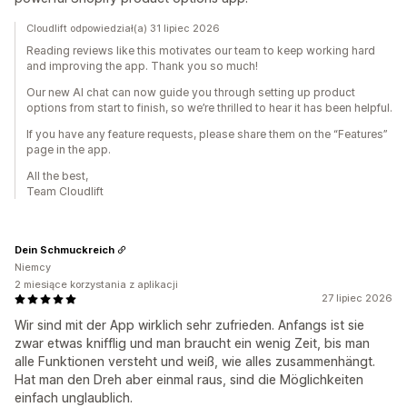
Cloudlift odpowiedział(a) 31 lipiec 2026
Reading reviews like this motivates our team to keep working hard
and improving the app. Thank you so much!
Our new AI chat can now guide you through setting up product
options from start to finish, so we’re thrilled to hear it has been helpful.
If you have any feature requests, please share them on the “Features”
page in the app.
All the best,
Team Cloudlift
Dein Schmuckreich
Niemcy
2 miesiące korzystania z aplikacji
27 lipiec 2026
Wir sind mit der App wirklich sehr zufrieden. Anfangs ist sie
zwar etwas knifflig und man braucht ein wenig Zeit, bis man
alle Funktionen versteht und weiß, wie alles zusammenhängt.
Hat man den Dreh aber einmal raus, sind die Möglichkeiten
einfach unglaublich.