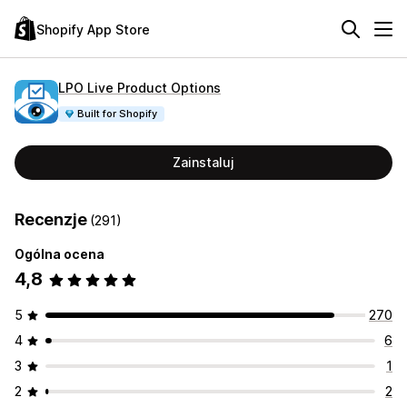
Shopify App Store
LPO Live Product Options
Built for Shopify
Zainstaluj
Recenzje
(291)
Ogólna ocena
4,8
5
270
4
6
3
1
2
2