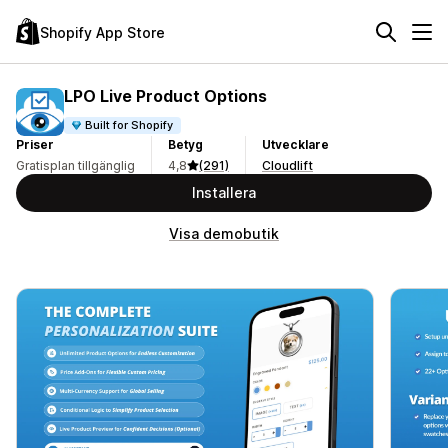
Shopify App Store
LPO Live Product Options
Built for Shopify
Priser
Betyg
Utvecklare
Gratisplan tillgänglig
4,8
(291)
Cloudlift
Installera
Visa demobutik