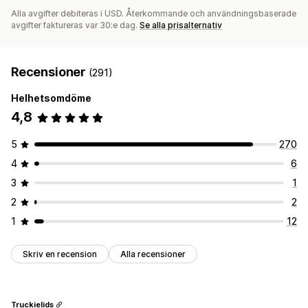
Alla avgifter debiteras i USD. Återkommande och användningsbaserade
avgifter faktureras var 30:e dag.
Se alla prisalternativ
Recensioner
(291)
Helhetsomdöme
4,8
5
270
4
6
3
1
2
2
1
12
Skriv en recension
Alla recensioner
Truckielids