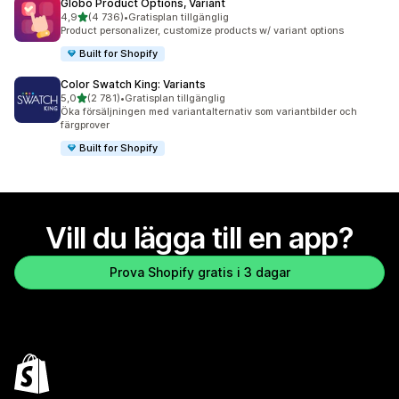
Globo Product Options, Variant
av 5 stjärnor
4,9
(4 736)
•
Gratisplan tillgänglig
4736 recensioner totalt
Product personalizer, customize products w/ variant options
Built for Shopify
Color Swatch King: Variants
av 5 stjärnor
5,0
(2 781)
•
Gratisplan tillgänglig
2781 recensioner totalt
Öka försäljningen med variantalternativ som variantbilder och
färgprover
Built for Shopify
Vill du lägga till en app?
Prova Shopify gratis i 3 dagar