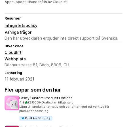
Appsupport tillhandahålls av Cloudlift.
Resurser
Integritetspolicy
Vanliga frågor
Den här utvecklaren erbjuder inte direkt support på Svenska.
Utvecklare
Cloudlift
Webbplats
Bächaustrasse 61, Bäch, 8806, CH
Lansering
11 februari 2021
Fler appar som den här
Easify Custom Product Options
av 5 stjärnor
4,9
(2 866)
•
Gratisplan tillgänglig
2866 recensioner totalt
Lägg till produktalternativ och varianter med ett verktyg för
produktanpassning
Built for Shopify