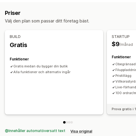
Kryssrutor
Prover
Villkorlig logik
Teckensnitt
Datum
Priser
Dimensioner
Rullgardinslistor
Filuppladdning
Flera val
Välj den plan som passar ditt företag bäst.
Siffror
Alternativknappar
Anpassad text
Anpassad CSS
Anpassad HTML
Förhandsgranskning
Översättning
BUILD
STARTUP
Import och export
Variantvisning
$9
Gratis
/månad
Priser
Prissättning för bulkorder
Villkorlig prissättning
Funktioner
Funktioner
Anpassad prissättning
Dynamisk prissättning
Obegränsade
Gratis medan du bygger din butik
Filuppladdni
Rabattalternativ
Alla funktioner och alternativ ingår
Tillägg
Tilläggsavgifter för varianter
Pristillägg
Konfigurationsavgifter
Kvantitetsbaserade priser
Villkorsstyrd
Live-förhand
Tilläggsavgift
100 ordrar/
Lager
Dölj slutsålda
SKU-hantering
Prova gratis i
Innehåller automatöversatt text
Visa original